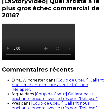
[LaStoryVideo] Quel artiste a le
plus gros échec commercial de
2018?
Commentaires récents
Dina_Winchester
dans
[Coup de Coeur] Gallant
nous enchante encore avec le très bon
“Relapse”.
fogue
dans
[Coup de Coeur] Gallant nous
enchante encore avec le très bon “Relapse”.
Wes
dans
[Coup de Coeur] Gallant nous
enchante encore avec le très bon “Relapse”.