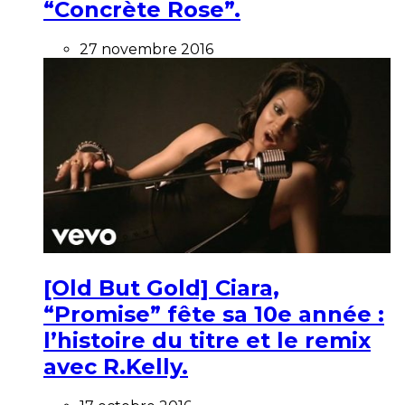
“Concrète Rose”.
27 novembre 2016
[Old But Gold] Ciara,
“Promise” fête sa 10e année :
l’histoire du titre et le remix
avec R.Kelly.