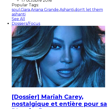
17 octobre 2016
Popular Tags:
soul
,
Ciara
,
Ariana Grande
,
Ashanti
,
don't let them
ashanti
See All
Dossiers/Focus
[Dossier] Mariah Carey,
nostalgique et entière pour sa