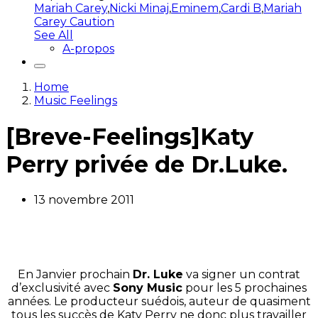
Mariah Carey
,
Nicki Minaj
,
Eminem
,
Cardi B
,
Mariah
Carey Caution
See All
A-propos
Home
Music Feelings
[Breve-Feelings]Katy
Perry privée de Dr.Luke.
13 novembre 2011
En Janvier prochain
Dr. Luke
va signer un contrat
d’exclusivité avec
Sony Music
pour les 5 prochaines
années. Le producteur suédois, auteur de quasiment
tous les succès de Katy Perry ne donc plus travailler