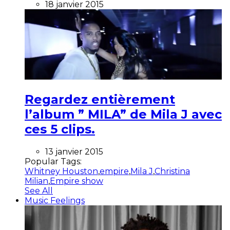
18 janvier 2015
Regardez entièrement
l’album ” MILA” de Mila J avec
ces 5 clips.
13 janvier 2015
Popular Tags:
Whitney Houston
,
empire
,
Mila J
,
Christina
Milian
,
Empire show
See All
Music Feelings