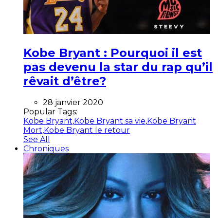
Kobe Bryant : Pourquoi il est
pas devenu la star du rap qu’il
rêvait d’être?
28 janvier 2020
Popular Tags:
Kobe Bryant
,
Kobe Bryant sa vie
,
Kobe Bryant
Mort
,
Kobe Bryant le retour
See All
Chroniques