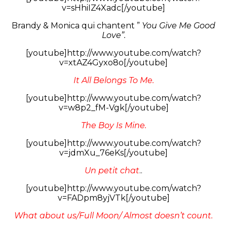
v=sHhiIZ4Xadc[/youtube]
Brandy & Monica qui chantent ”
You Give Me Good
Love”.
[youtube]http://www.youtube.com/watch?
v=xtAZ4Gyxo8o[/youtube]
It All Belongs To Me.
[youtube]http://www.youtube.com/watch?
v=w8p2_fM-Vgk[/youtube]
The Boy Is Mine.
[youtube]http://www.youtube.com/watch?
v=jdmXu_76eKs[/youtube]
Un petit chat
..
[youtube]http://www.youtube.com/watch?
v=FADpm8yjVTk[/youtube]
What about us/Full Moon/ Almost doesn’t count.