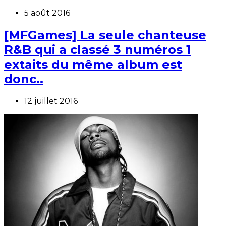
5 août 2016
[MFGames] La seule chanteuse
R&B qui a classé 3 numéros 1
extaits du même album est
donc..
12 juillet 2016