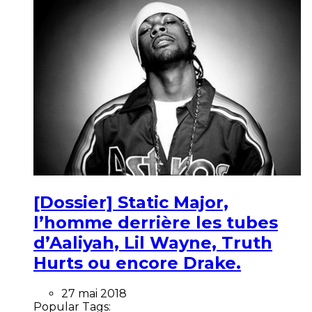
[Dossier] Static Major,
l’homme derrière les tubes
d’Aaliyah, Lil Wayne, Truth
Hurts ou encore Drake.
27 mai 2018
Popular Tags: