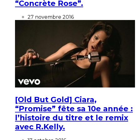
“Concrète Rose”.
27 novembre 2016
[Old But Gold] Ciara,
“Promise” fête sa 10e année :
l’histoire du titre et le remix
avec R.Kelly.