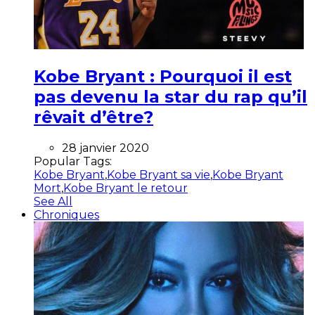
Kobe Bryant : Pourquoi il est
pas devenu la star du rap qu’il
rêvait d’être?
28 janvier 2020
Popular Tags:
Kobe Bryant
,
Kobe Bryant sa vie
,
Kobe Bryant
Mort
,
Kobe Bryant le retour
See All
Chroniques