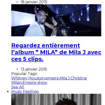
18 janvier 2015
Regardez entièrement
l’album ” MILA” de Mila J avec
ces 5 clips.
13 janvier 2015
Popular Tags:
Whitney Houston
,
empire
,
Mila J
,
Christina
Milian
,
Empire show
See All
Music Feelings