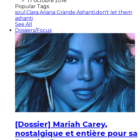
17 octobre 2016
Popular Tags:
soul
,
Ciara
,
Ariana Grande
,
Ashanti
,
don't let them
ashanti
See All
Dossiers/Focus
[Dossier] Mariah Carey,
nostalgique et entière pour sa