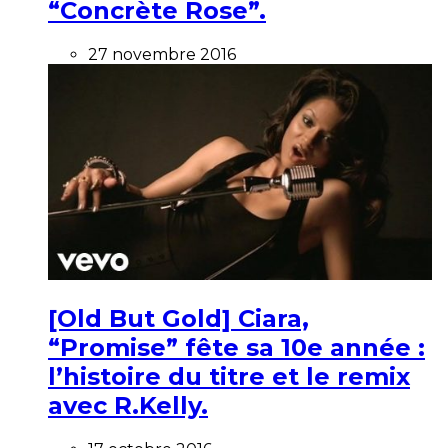
“Concrète Rose”.
27 novembre 2016
[Old But Gold] Ciara,
“Promise” fête sa 10e année :
l’histoire du titre et le remix
avec R.Kelly.