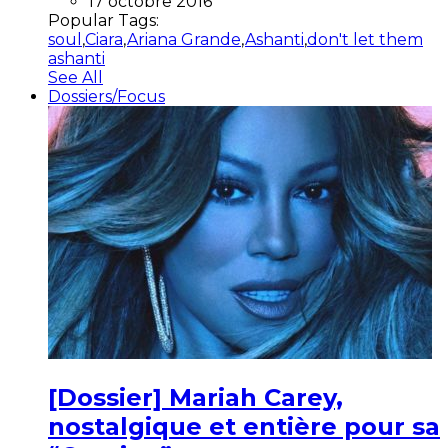
17 octobre 2016
Popular Tags:
soul
,
Ciara
,
Ariana Grande
,
Ashanti
,
don't let them
ashanti
See All
Dossiers/Focus
[Dossier] Mariah Carey,
nostalgique et entière pour sa