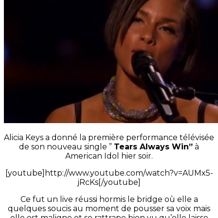
Alicia Keys a donné la première performance télévisée
de son nouveau single ”
Tears Always Win”
à
American Idol hier soir.
[youtube]http://www.youtube.com/watch?v=AUMx5-
jRcKs[/youtube]
Ce fut un live réussi hormis le bridge où elle a
quelques soucis au moment de pousser sa voix mais
elle est maligne et se rattrape bien vu qu’elle laisse