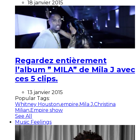
18 janvier 2015
Regardez entièrement
l’album ” MILA” de Mila J avec
ces 5 clips.
13 janvier 2015
Popular Tags:
Whitney Houston
,
empire
,
Mila J
,
Christina
Milian
,
Empire show
See All
Music Feelings