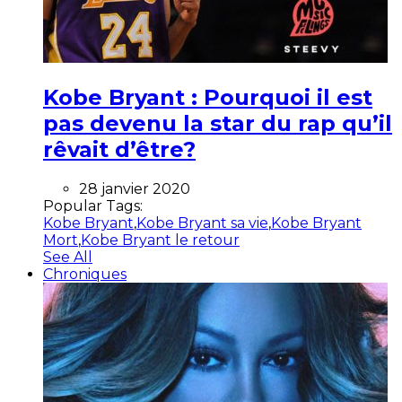
Kobe Bryant : Pourquoi il est
pas devenu la star du rap qu’il
rêvait d’être?
28 janvier 2020
Popular Tags:
Kobe Bryant
,
Kobe Bryant sa vie
,
Kobe Bryant
Mort
,
Kobe Bryant le retour
See All
Chroniques