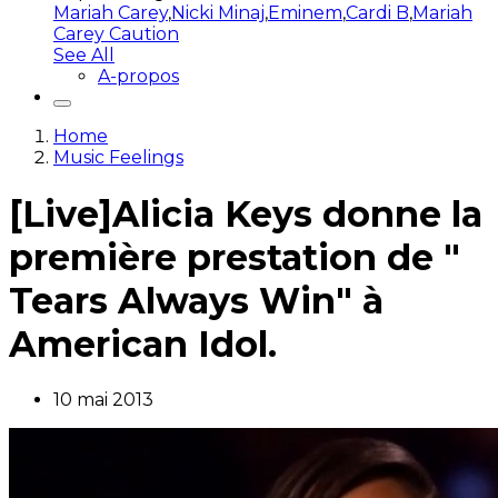
Mariah Carey
,
Nicki Minaj
,
Eminem
,
Cardi B
,
Mariah
Carey Caution
See All
A-propos
Home
Music Feelings
[Live]Alicia Keys donne la
première prestation de "
Tears Always Win" à
American Idol.
10 mai 2013