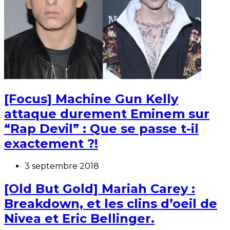
[Focus] Machine Gun Kelly
attaque durement Eminem sur
“Rap Devil” : Que se passe t-il
exactement ?!
3 septembre 2018
[Old But Gold] Mariah Carey :
Breakdown, et les clins d’oeil de
Nivea et Eric Bellinger.