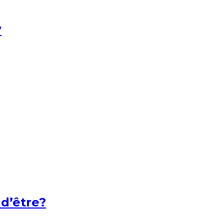
?
 d’être?