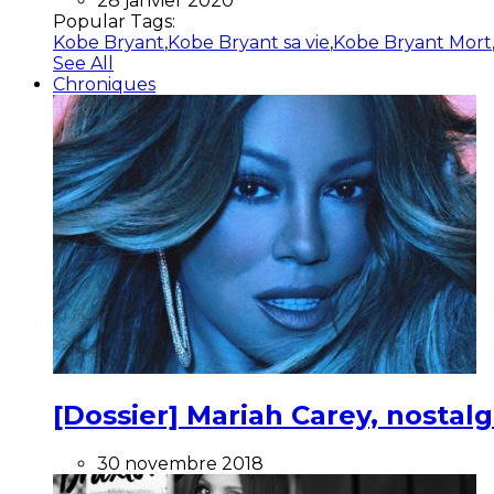
28 janvier 2020
Popular Tags:
Kobe Bryant
,
Kobe Bryant sa vie
,
Kobe Bryant Mort
See All
Chroniques
[Dossier] Mariah Carey, nostalg
30 novembre 2018