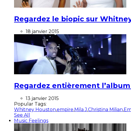
Regardez le biopic sur Whitney
18 janvier 2015
Regardez entièrement l’album ”
13 janvier 2015
Popular Tags:
Whitney Houston
,
empire
,
Mila J
,
Christina Milian
,
Em
See All
Music Feelings