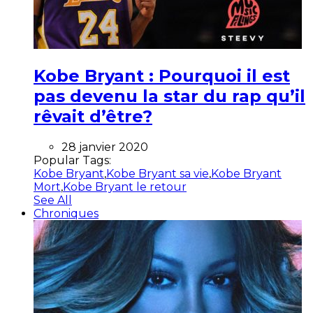
Kobe Bryant : Pourquoi il est
pas devenu la star du rap qu’il
rêvait d’être?
28 janvier 2020
Popular Tags:
Kobe Bryant
,
Kobe Bryant sa vie
,
Kobe Bryant
Mort
,
Kobe Bryant le retour
See All
Chroniques