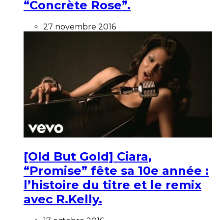
“Concrète Rose”.
27 novembre 2016
[Old But Gold] Ciara,
“Promise” fête sa 10e année :
l’histoire du titre et le remix
avec R.Kelly.