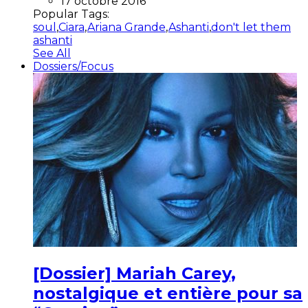
17 octobre 2016
Popular Tags:
soul
,
Ciara
,
Ariana Grande
,
Ashanti
,
don't let them
ashanti
See All
Dossiers/Focus
[Dossier] Mariah Carey,
nostalgique et entière pour sa