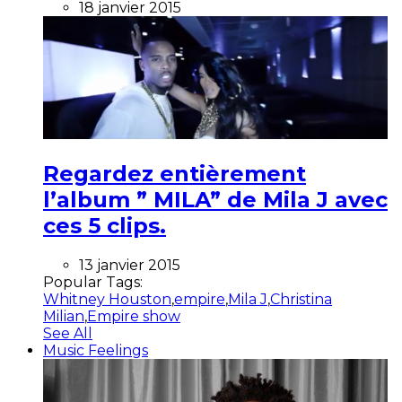
18 janvier 2015
Regardez entièrement
l’album ” MILA” de Mila J avec
ces 5 clips.
13 janvier 2015
Popular Tags:
Whitney Houston
,
empire
,
Mila J
,
Christina
Milian
,
Empire show
See All
Music Feelings