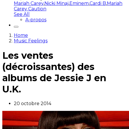
Mariah Carey
,
Nicki Minaj
,
Eminem
,
Cardi B
,
Mariah
Carey Caution
See All
A-propos
Home
Music Feelings
Les ventes
(décroissantes) des
albums de Jessie J en
U.K.
20 octobre 2014