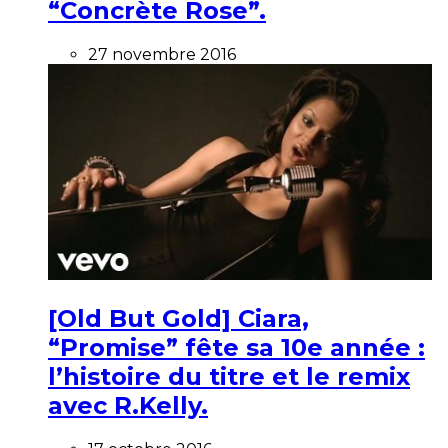
“Concrète Rose”.
27 novembre 2016
[Old But Gold] Ciara,
“Promise” fête sa 10e année :
l’histoire du titre et le remix
avec R.Kelly.