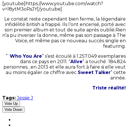
[youtube]https://www.youtube.com/watch?
v=l8ytM3oRsJY[/youtube]
Le constat reste cependant bien ferme, la légendaire
infidélité british a frappé. Ils l’ont encensé, porté avec
son premier album et tout de suite après oublié.Rien
n’a pu inverser la donne, même pas son passage à The
Voice, et même pas ce nouveau succès single en
featuring.
”
Who You Are
” s’est écoulé à 1.257.049 exemplaires
dans ce pays en 2011. “
Alive
” a touché 184.824
personnes…en 2013 et elle aura fort à faire si elle veut
au moins égaler ce chiffre avec
Sweet Talker
” cette
année.
Triste réalité!
Tags:
Jessie J
Vote Up
Vote Down