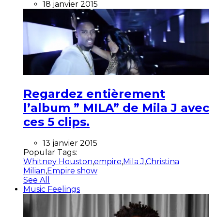
18 janvier 2015
Regardez entièrement
l’album ” MILA” de Mila J avec
ces 5 clips.
13 janvier 2015
Popular Tags:
Whitney Houston
,
empire
,
Mila J
,
Christina
Milian
,
Empire show
See All
Music Feelings