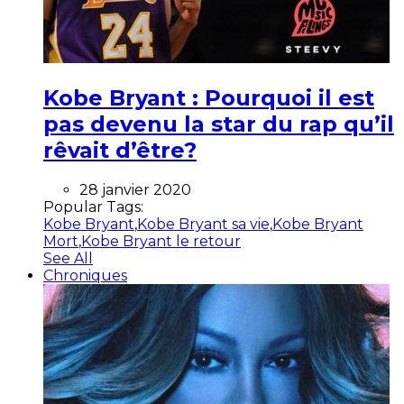
Kobe Bryant : Pourquoi il est
pas devenu la star du rap qu’il
rêvait d’être?
28 janvier 2020
Popular Tags:
Kobe Bryant
,
Kobe Bryant sa vie
,
Kobe Bryant
Mort
,
Kobe Bryant le retour
See All
Chroniques