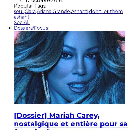
17 octobre 2016
Popular Tags:
soul
,
Ciara
,
Ariana Grande
,
Ashanti
,
don't let them
ashanti
See All
Dossiers/Focus
[Dossier] Mariah Carey,
nostalgique et entière pour sa