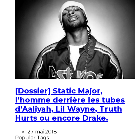
[Dossier] Static Major,
l’homme derrière les tubes
d’Aaliyah, Lil Wayne, Truth
Hurts ou encore Drake.
27 mai 2018
Popular Tags: