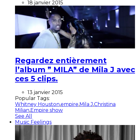
18 janvier 2015
Regardez entièrement
l’album ” MILA” de Mila J avec
ces 5 clips.
13 janvier 2015
Popular Tags:
Whitney Houston
,
empire
,
Mila J
,
Christina
Milian
,
Empire show
See All
Music Feelings