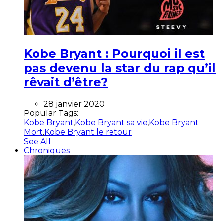
Kobe Bryant : Pourquoi il est
pas devenu la star du rap qu’il
rêvait d’être?
28 janvier 2020
Popular Tags:
Kobe Bryant
,
Kobe Bryant sa vie
,
Kobe Bryant
Mort
,
Kobe Bryant le retour
See All
Chroniques