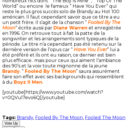
nombreux hits dont ” The Boy Is Mine” , ” Top Of The
World” ou encore le fameux ” Have You Ever” qui
reste le plus gros succès solo de Brandy au Hot 100
américain. Il faut cependant savoir que ce titre a eu
un petit frère. Il s’agit de la chanson “
Fooled By The
Moon
” écrite aussi par
Diane Warren
et enregistrée
en 1996. On retrouve tout à fait la patte de la
songwriter et les arrangements sont typiques de la
période. Le titre n’a cependant pas été retenu sur la
dernière version de l’opus car “
Have You Ever
” lui a
été préféré et ils ont eu raison, ce dernier est bien
plus efficace.. mais pour ceux qui aiment l’ambiance
des 90’s et la voix toute mignonne de la jeune
Brandy
. “
Fooled By The Moon
” saura assurément
faire son effet avec ses backgrounds qui ressemblent
à du
Boyz II Men
.
[youtube]https://www.youtube.com/watch?
v=0QVul7evo6Q[/youtube]
Tags:
Brandy
,
Fooled By The Moon
,
Fooled The Moon
Vote Up