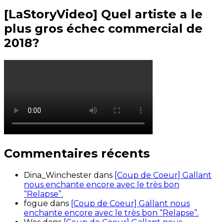
[LaStoryVideo] Quel artiste a le
plus gros échec commercial de
2018?
Commentaires récents
Dina_Winchester
dans
[Coup de Coeur] Gallant
nous enchante encore avec le très bon
“Relapse”.
fogue
dans
[Coup de Coeur] Gallant nous
enchante encore avec le très bon “Relapse”.