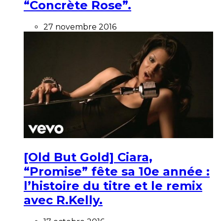
“Concrète Rose”.
27 novembre 2016
[Old But Gold] Ciara,
“Promise” fête sa 10e année :
l’histoire du titre et le remix
avec R.Kelly.