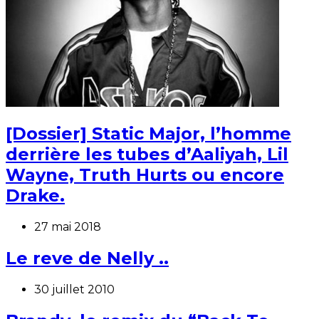
[Dossier] Static Major, l’homme
derrière les tubes d’Aaliyah, Lil
Wayne, Truth Hurts ou encore
Drake.
27 mai 2018
Le reve de Nelly ..
30 juillet 2010