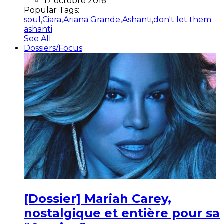
17 octobre 2016
Popular Tags:
soul
,
Ciara
,
Ariana Grande
,
Ashanti
,
don't let them
ashanti
See All
Dossiers/Focus
[Dossier] Mariah Carey,
nostalgique et entière pour sa