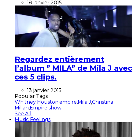
18 janvier 2015
Regardez entièrement
l’album ” MILA” de Mila J avec
ces 5 clips.
13 janvier 2015
Popular Tags:
Whitney Houston
,
empire
,
Mila J
,
Christina
Milian
,
Empire show
See All
Music Feelings