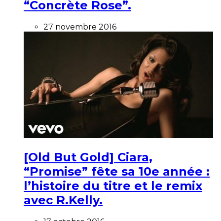
“Concrète Rose”.
27 novembre 2016
[Old But Gold] Ciara,
“Promise” fête sa 10e année :
l’histoire du titre et le remix
avec R.Kelly.