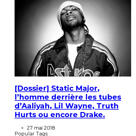
[Dossier] Static Major,
l’homme derrière les tubes
d’Aaliyah, Lil Wayne, Truth
Hurts ou encore Drake.
27 mai 2018
Popular Tags: