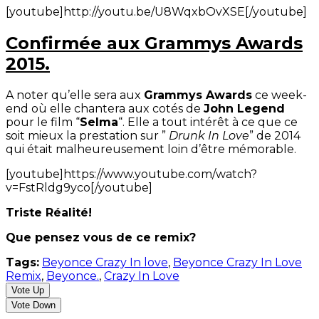
[youtube]http://youtu.be/U8WqxbOvXSE[/youtube]
Confirmée aux Grammys Awards
2015.
A noter qu’elle sera aux
Grammys Awards
ce week-
end où elle chantera aux cotés de
John Legend
pour le film “
Selma
“. Elle a tout intérêt à ce que ce
soit mieux la prestation sur ”
Drunk In Love
” de 2014
qui était malheureusement loin d’être mémorable.
[youtube]https://www.youtube.com/watch?
v=FstRldg9yco[/youtube]
Triste Réalité!
Que pensez vous de ce remix?
Tags:
Beyonce Crazy In love
,
Beyonce Crazy In Love
Remix
,
Beyonce.
,
Crazy In Love
Vote Up
Vote Down