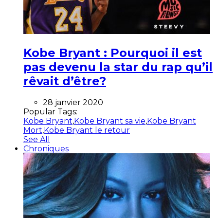
Kobe Bryant : Pourquoi il est
pas devenu la star du rap qu’il
rêvait d’être?
28 janvier 2020
Popular Tags:
Kobe Bryant
,
Kobe Bryant sa vie
,
Kobe Bryant
Mort
,
Kobe Bryant le retour
See All
Chroniques