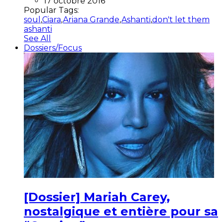
17 octobre 2016
Popular Tags:
soul
,
Ciara
,
Ariana Grande
,
Ashanti
,
don't let them
ashanti
See All
Dossiers/Focus
[Dossier] Mariah Carey,
nostalgique et entière pour sa