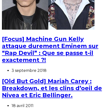
[Focus] Machine Gun Kelly
attaque durement Eminem sur
“Rap Devil” : Que se passe t-il
exactement ?!
3 septembre 2018
[Old But Gold] Mariah Carey :
Breakdown, et les clins d’oeil de
Nivea et Eric Bellinger.
18 avril 2011