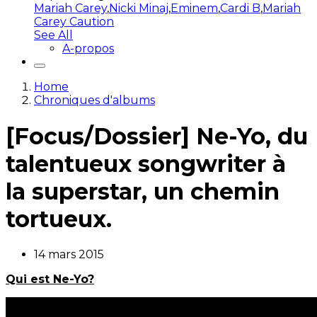
Mariah Carey
,
Nicki Minaj
,
Eminem
,
Cardi B
,
Mariah
Carey Caution
See All
A-propos
Home
Chroniques d'albums
[Focus/Dossier] Ne-Yo, du
talentueux songwriter à
la superstar, un chemin
tortueux.
14 mars 2015
Qui est Ne-Yo?