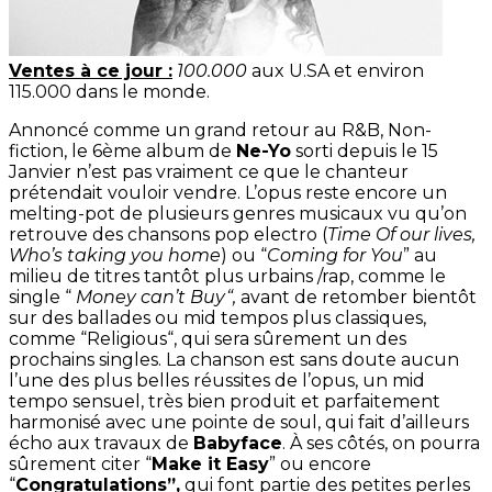
Ventes à ce jour :
100.000
aux U.SA et environ
115.000 dans le monde.
A
nnoncé
comme un grand retour au
R&B
, Non-
fiction, le
6ème
album de
Ne-Yo
sorti depuis le 15
Janvier
n’est pas vraiment ce que le chanteur
prétendait vouloir vendre.
L’opus reste encore un
melting-pot
de plusieurs genres musicaux vu qu’on
retrouve des chansons pop
electro
(
Time
Of
our
lives
,
W
ho’s
taking
you
home
)
ou “
Coming
for
You
” au
milieu de titres
tantôt
plus urbains
/rap,
comme le
single “
Money
can’t
Buy
“,
avant de retomber bientôt
sur des ballades ou
mid
tempos plus classiques,
comme “
Religious
“, qui sera sûrement un des
prochains singles.
La chanson est sans doute aucun
l’une des plus belles réussites de l’opus, un
mid
tempo sensuel, très bien produit et parfaitement
harmonisé avec une pointe de
soul,
qui fait d’ailleurs
écho aux travaux de
Babyface
.
À ses côtés, on pourra
sûrement citer “
Make
it
Easy
” ou encore
“
Congratulations”,
qui font partie des petites perles