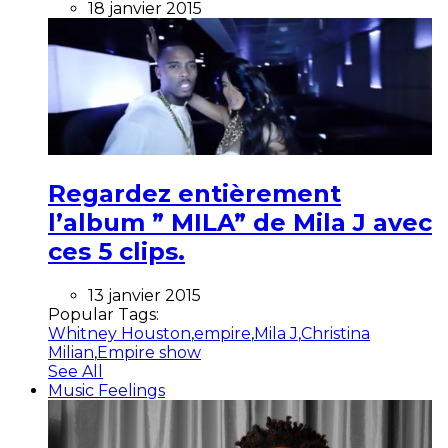
18 janvier 2015
Regardez entièrement
l’album ” MILA” de Mila J avec
ces 5 clips.
13 janvier 2015
Popular Tags:
Whitney Houston
,
empire
,
Mila J
,
Christina
Milian
,
Empire show
See All
Music Feelings