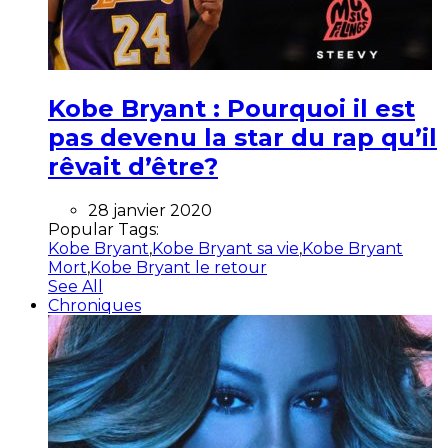
Kobe Bryant : Pourquoi il est
pas devenu la star du rap qu’il
rêvait d’être?
28 janvier 2020
Popular Tags:
Kobe Bryant
,
Kobe Bryant sa vie
,
Kobe Bryant
Mort
,
Kobe Bryant le retour
See All
Chroniques