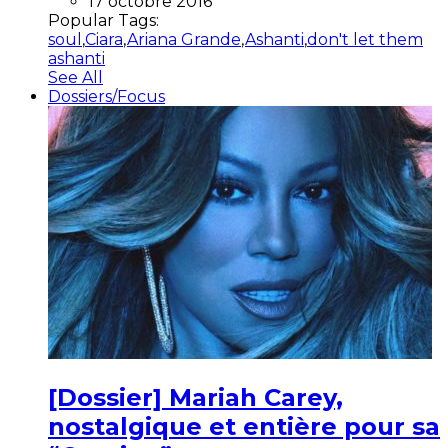
17 octobre 2016
Popular Tags:
soul
,
Ciara
,
Ariana Grande
,
Ashanti
,
don't let them
ashanti
See All
Dossiers/Focus
[Dossier] Mariah Carey,
nostalgique et entière pour sa