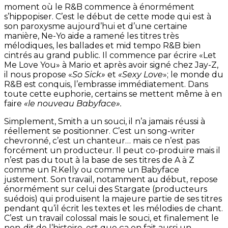
moment où le R&B commence à énormément
s’hippopiser. C’est le début de cette mode qui est à
son paroxysme aujourd’hui et d’une certaine
manière, Ne-Yo aide a ramené les titres très
mélodiques, les ballades et mid tempo R&B bien
cintrés au grand public. Il commence par écrire «Let
Me Love You» à Mario et après avoir signé chez Jay-Z,
il nous propose «
So Sick»
et
«Sexy Love
»; le monde du
R&B est conquis, l’embrasse immédiatement. Dans
toute cette euphorie, certains se mettent même à en
faire
«le nouveau Babyface».
Simplement, Smith a un souci, il n’a jamais réussi à
réellement se positionner. C’est un song-writer
chevronné, c’est un chanteur… mais ce n’est pas
forcément un producteur. Il peut co-produire mais il
n’est pas du tout à la base de ses titres de A à Z
comme un R.Kelly ou comme un Babyface
justement. Son travail, notamment au début, repose
énormément sur celui des Stargate (producteurs
suédois) qui produisent la majeure partie de ses titres
pendant qu’il écrit les textes et les mélodies de chant.
C’est un travail colossal mais le souci, et finalement le
non-dit de l’histoire, est que ça en fait aussi un