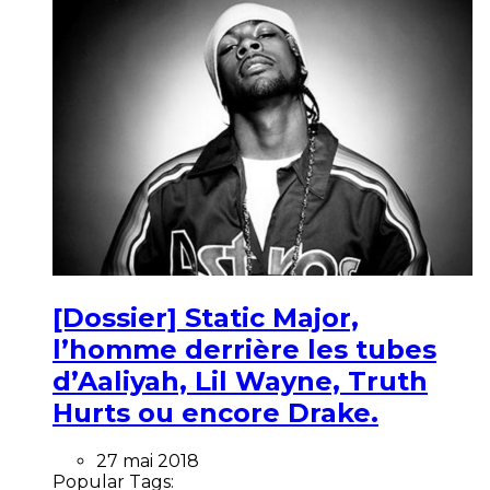
[Dossier] Static Major,
l’homme derrière les tubes
d’Aaliyah, Lil Wayne, Truth
Hurts ou encore Drake.
27 mai 2018
Popular Tags: