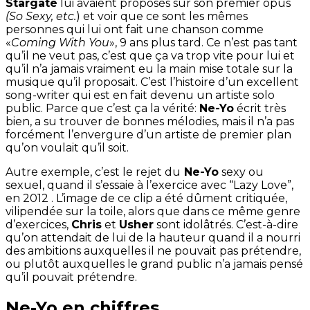
Stargate
lui avaient proposés sur son premier opus
(So Sexy, etc.
) et voir que ce sont les mêmes
personnes qui lui ont fait une chanson comme
«
Coming With You
», 9 ans plus tard. Ce n’est pas tant
qu’il ne veut pas, c’est que ça va trop vite pour lui et
qu’il n’a jamais vraiment eu la main mise totale sur la
musique qu’il proposait. C’est l’histoire d’un excellent
song-writer qui est en fait devenu un artiste solo
public. Parce que c’est ça la vérité:
Ne-Yo
écrit très
bien, a su trouver de bonnes mélodies, mais il n’a pas
forcément l’envergure d’un artiste de premier plan
qu’on voulait qu’il soit.
Autre exemple, c’est le rejet du
Ne-Yo
sexy ou
sexuel, quand il s’essaie à l’exercice avec “Lazy Love”,
en 2012 . L’image de ce clip a été dûment critiquée,
vilipendée sur la toile, alors que dans ce même genre
d’exercices,
Chris
et
Usher
sont idolâtrés. C’est-à-dire
qu’on attendait de lui de la hauteur quand il a nourri
des ambitions auxquelles il ne pouvait pas prétendre,
ou plutôt auxquelles le grand public n’a jamais pensé
qu’il pouvait prétendre.
Ne-Yo en chiffres.