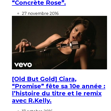
“Concrète Rose”.
27 novembre 2016
[Old But Gold] Ciara,
“Promise” fête sa 10e année :
l’histoire du titre et le remix
avec R.Kelly.