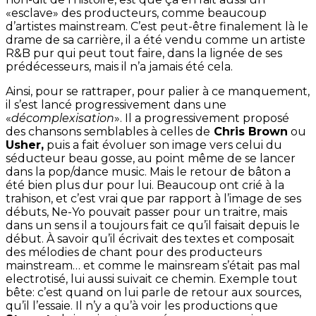
«esclave» des producteurs, comme beaucoup
d’artistes mainstream. C’est peut-être finalement là le
drame de sa carrière, il a été vendu comme un artiste
R&B pur qui peut tout faire, dans la lignée de ses
prédécesseurs, mais il n’a jamais été cela.
Ainsi, pour se rattraper, pour palier à ce manquement,
il s’est lancé progressivement dans une
«
décomplexisation
». Il a progressivement proposé
des chansons semblables à celles de
Chris Brown
ou
Usher,
puis a fait évoluer son image vers celui du
séducteur beau gosse, au point même de se lancer
dans la pop/dance music. Mais le retour de bâton a
été bien plus dur pour lui. Beaucoup ont crié à la
trahison, et c’est vrai que par rapport à l’image de ses
débuts, Ne-Yo pouvait passer pour un traitre, mais
dans un sens il a toujours fait ce qu’il faisait depuis le
début. À savoir qu’il écrivait des textes et composait
des mélodies de chant pour des producteurs
mainstream… et comme le mainsream s’était pas mal
electrotisé, lui aussi suivait ce chemin. Exemple tout
bête: c’est quand on lui parle de retour aux sources,
qu’il l’essaie. Il n’y a qu’à voir les productions que