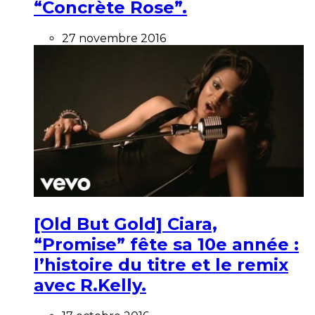
“Concrète Rose”.
27 novembre 2016
[Old But Gold] Ciara,
“Promise” fête sa 10e année :
l’histoire du titre et le remix
avec R.Kelly.