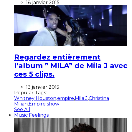
18 janvier 2015
Regardez entièrement
l’album ” MILA” de Mila J avec
ces 5 clips.
13 janvier 2015
Popular Tags:
Whitney Houston
,
empire
,
Mila J
,
Christina
Milian
,
Empire show
See All
Music Feelings