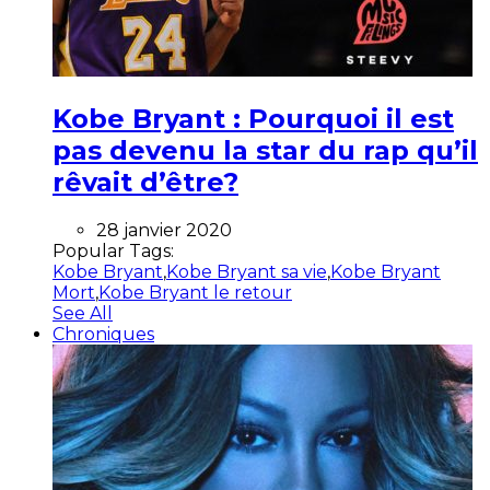
Kobe Bryant : Pourquoi il est
pas devenu la star du rap qu’il
rêvait d’être?
28 janvier 2020
Popular Tags:
Kobe Bryant
,
Kobe Bryant sa vie
,
Kobe Bryant
Mort
,
Kobe Bryant le retour
See All
Chroniques