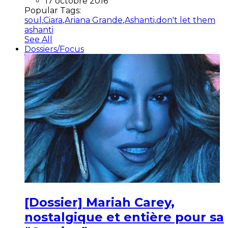
17 octobre 2016
Popular Tags:
soul
,
Ciara
,
Ariana Grande
,
Ashanti
,
don't let them
ashanti
See All
Dossiers/Focus
[Dossier] Mariah Carey,
nostalgique et entière pour sa