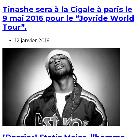
Tinashe sera à la Cigale à paris le
9 mai 2016 pour le “Joyride World
Tour”.
12 janvier 2016