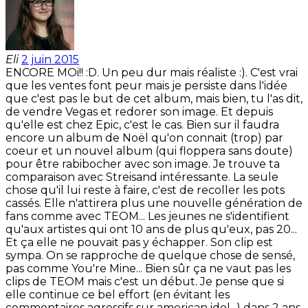
Eli
2 juin 2015
ENCORE MOi!! :D. Un peu dur mais réaliste :). C'est vrai
que les ventes font peur mais je persiste dans l'idée
que c'est pas le but de cet album, mais bien, tu l'as dit,
de vendre Vegas et redorer son image. Et depuis
qu'elle est chez Epic, c'est le cas. Bien sur il faudra
encore un album de Noël qu'on connait (trop) par
coeur et un nouvel album (qui floppera sans doute)
pour être rabibocher avec son image. Je trouve ta
comparaison avec Streisand intéressante. La seule
chose qu'il lui reste à faire, c'est de recoller les pots
cassés. Elle n'attirera plus une nouvelle génération de
fans comme avec TEOM... Les jeunes ne s'identifient
qu'aux artistes qui ont 10 ans de plus qu'eux, pas 20...
Et ça elle ne pouvait pas y échapper. Son clip est
sympa. On se rapproche de quelque chose de sensé,
pas comme You're Mine... Bien sûr ça ne vaut pas les
clips de TEOM mais c'est un début. Je pense que si
elle continue ce bel effort (en évitant les
commentaires agressifs sur american idol...) dans 2 ans,