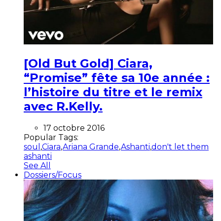
[Old But Gold] Ciara,
“Promise” fête sa 10e année :
l’histoire du titre et le remix
avec R.Kelly.
17 octobre 2016
Popular Tags:
soul
,
Ciara
,
Ariana Grande
,
Ashanti
,
don't let them
ashanti
See All
Dossiers/Focus