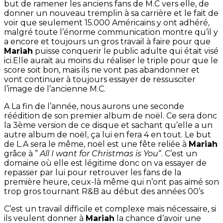
but de ramener les anciens fans de
M.C
vers elle, de
donner un nouveau tremplin à sa carrière et le fait de
voir que seulement 15.000 Américains y ont adhéré,
malgré toute l’énorme communication montre qu’il y
a encore et toujours un gros travail à faire pour que
Mariah
puisse
conquerir
le public adulte qui était visé
ici.
Elle aurait au moins
du
réaliser
le triple pour que le
score soit bon, mais ils ne vont pas abandonner et
vont continuer à toujours essayer de ressusciter
l’image de l’ancienne
M.C
.
A
La fin de l’année, nous aurons une seconde
réédition de son premier album de noël.
Ce sera donc
la
3ème
version de ce disque et sachant qu’elle a un
autre album de noël, ça lui en fera 4 en tout.
Le but
de
L.A
sera le même, noël est une fête reliée à
Mariah
grâce à ”
All
I
want
for
Christmas
is
You
“.
C’est un
domaine où elle est légitime donc on va essayer de
repasser par lui pour retrouver les fans de la
première heure, ceux-là même qui n’ont pas aimé son
trop gros tournant
R&B
au début des années
00’s
C’est un travail difficile et complexe mais nécessaire, si
ils veulent donner à
Mariah
la chance d’avoir une