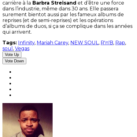
carrière à la
Barbra Streisand
et d’être une force
dans l’industrie, même dans 30 ans. Elle passera
surement bientot aussi par les fameux albums de
reprises (et de semi-reprises) et les opérations
d’albums de duos, si ça se complique dans les années
qui arrivent.
Tags:
Infinity
,
Mariah Carey
,
NEW SOUL
,
R'n'B
,
Rap
,
soul
,
Vegas
Vote Up
Vote Down