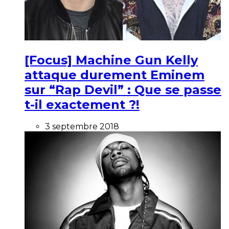
[Focus] Machine Gun Kelly
attaque durement Eminem
sur “Rap Devil” : Que se passe
t-il exactement ?!
3 septembre 2018