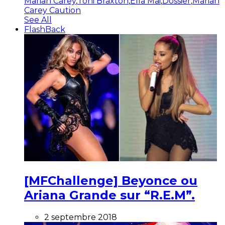
Mariah Carey
,
Toni Braxton
,
Ella Mai
,
Dossier
,
Mariah
Carey Caution
See All
FlashBack
[MFChallenge] Beyonce ou
Ariana Grande sur “R.E.M”.
2 septembre 2018