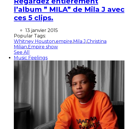
Regardez entièrement
l’album ” MILA” de Mila J avec
ces 5 clips.
13 janvier 2015
Popular Tags:
Whitney Houston
,
empire
,
Mila J
,
Christina
Milian
,
Empire show
See All
Music Feelings