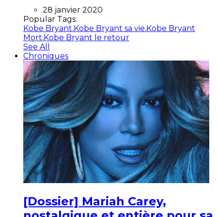
28 janvier 2020
Popular Tags:
Kobe Bryant
,
Kobe Bryant sa vie
,
Kobe Bryant
Mort
,
Kobe Bryant le retour
See All
Chroniques
[Dossier] Mariah Carey,
nostalgique et entière pour sa