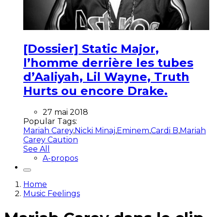
[Dossier] Static Major,
l’homme derrière les tubes
d’Aaliyah, Lil Wayne, Truth
Hurts ou encore Drake.
27 mai 2018
Popular Tags:
Mariah Carey
,
Nicki Minaj
,
Eminem
,
Cardi B
,
Mariah
Carey Caution
See All
A-propos
Home
Music Feelings