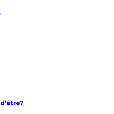
?
 d’être?