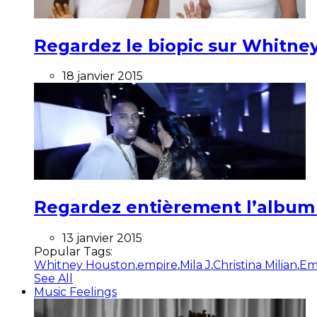
Regardez le biopic sur Whitney
18 janvier 2015
Regardez entièrement l’album ”
13 janvier 2015
Popular Tags:
Whitney Houston
,
empire
,
Mila J
,
Christina Milian
,
Em
See All
Music Feelings