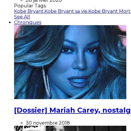
28 janvier 2020
Popular Tags:
Kobe Bryant
,
Kobe Bryant sa vie
,
Kobe Bryant Mort
See All
Chroniques
[Dossier] Mariah Carey, nostalg
30 novembre 2018