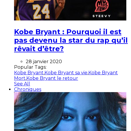
Kobe Bryant : Pourquoi il est
pas devenu la star du rap qu’il
rêvait d’être?
28 janvier 2020
Popular Tags:
Kobe Bryant
,
Kobe Bryant sa vie
,
Kobe Bryant
Mort
,
Kobe Bryant le retour
See All
Chroniques