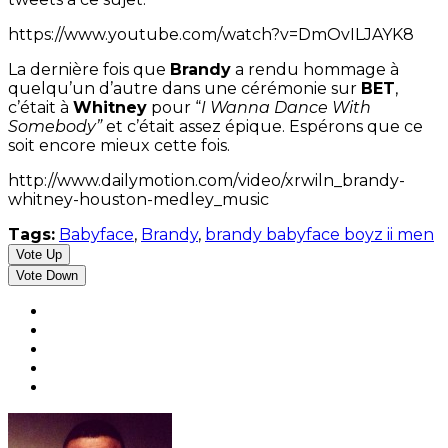
https://www.youtube.com/watch?v=DmOvILJAYK8
La dernière fois que
Brandy
a rendu hommage à
quelqu’un d’autre dans une cérémonie sur
BET
,
c’était à
Whitney
pour “
I Wanna Dance With
Somebody”
et c’était assez épique. Espérons que ce
soit encore mieux cette fois.
http://www.dailymotion.com/video/xrwiln_brandy-
whitney-houston-medley_music
Tags:
Babyface
,
Brandy
,
brandy babyface boyz ii men
Vote Up
Vote Down