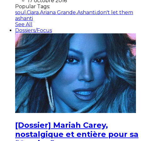
17 octobre 2016
Popular Tags:
soul
,
Ciara
,
Ariana Grande
,
Ashanti
,
don't let them
ashanti
See All
Dossiers/Focus
[Dossier] Mariah Carey,
nostalgique et entière pour sa