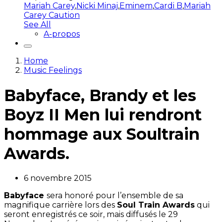
Mariah Carey
,
Nicki Minaj
,
Eminem
,
Cardi B
,
Mariah
Carey Caution
See All
A-propos
Home
Music Feelings
Babyface, Brandy et les
Boyz II Men lui rendront
hommage aux Soultrain
Awards.
6 novembre 2015
Babyface
sera honoré pour l’ensemble de sa
magnifique carrière lors des
Soul Train Awards
qui
seront enregistrés ce soir, mais diffusés le 29