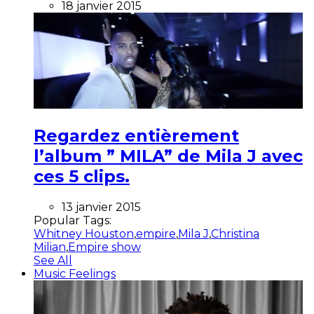
18 janvier 2015
Regardez entièrement
l’album ” MILA” de Mila J avec
ces 5 clips.
13 janvier 2015
Popular Tags:
Whitney Houston
,
empire
,
Mila J
,
Christina
Milian
,
Empire show
See All
Music Feelings