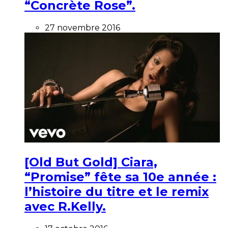
“Concrète Rose”.
27 novembre 2016
[Old But Gold] Ciara,
“Promise” fête sa 10e année :
l’histoire du titre et le remix
avec R.Kelly.