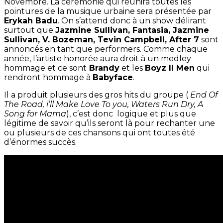
Novembre. La cérémonie qui réunira toutes les
pointures de la musique urbaine sera présentée par
Erykah Badu
. On s’attend donc à un show délirant
surtout que
Jazmine Sullivan, Fantasia, Jazmine
Sullivan, V. Bozeman, Tevin Campbell, After 7
sont
annoncés en tant que performers. Comme chaque
année, l’artiste honorée aura droit à un medley
hommage et ce sont
Brandy
et les
Boyz II Men
qui
rendront hommage à
Babyface
.
Il a produit plusieurs des gros hits du groupe (
End Of
The Road, i’ll Make Love To you, Waters Run Dry, A
Song for Mama
), c’est donc logique et plus que
légitime de savoir qu’ils seront là pour rechanter une
ou plusieurs de ces chansons qui ont toutes été
d’énormes succès.