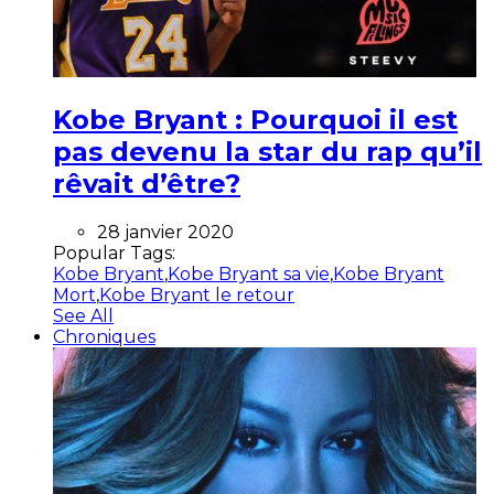
Kobe Bryant : Pourquoi il est
pas devenu la star du rap qu’il
rêvait d’être?
28 janvier 2020
Popular Tags:
Kobe Bryant
,
Kobe Bryant sa vie
,
Kobe Bryant
Mort
,
Kobe Bryant le retour
See All
Chroniques