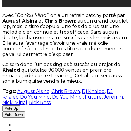
Avec “
Do You Mind”
, on a un refrain catchy porté par
August Alsina
et
Chris Brown;
aucun grand couplet
rap, mais le titre s’appuie, une fois de plus, sur une
mélodie bien connue et très efficace. Sans aucun
doute, la chanson sera un succès dans les mois à venir.
Elle aura l’avantage d’avoir une vraie mélodie
comparée à tous les autres titres rap du moment et
ça va lui permettre d’exploser.
Ce sera donc l’un des singles à succès du projet de
Khaled
qui totalise 96.000 ventes en première
semaine, aidé par le streaming. Cet album sera aussi
son album qui se vendra le mieux.
Tags:
August Alsina
,
Chris Brown
,
Dj Khaled
,
DJ
Khaled Do You Mind
,
Do You Mind.
,
Future
,
Jeremih
,
Nicki Minaj
,
Rick Ross
Vote Up
Vote Down