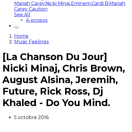
Mariah Carey
,
Nicki Minaj
,
Eminem
,
Cardi B
,
Mariah
Carey Caution
See All
A-propos
Home
Music Feelings
[La Chanson Du Jour]
Nicki Minaj, Chris Brown,
August Alsina, Jeremih,
Future, Rick Ross, Dj
Khaled - Do You Mind.
5 octobre 2016