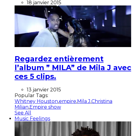
18 janvier 2015
Regardez entièrement
l’album ” MILA” de Mila J avec
ces 5 clips.
13 janvier 2015
Popular Tags:
Whitney Houston
,
empire
,
Mila J
,
Christina
Milian
,
Empire show
See All
Music Feelings