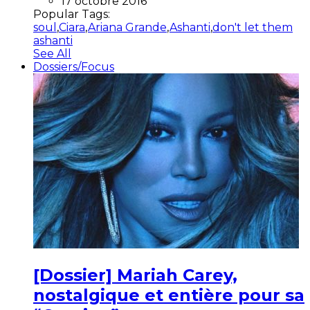
17 octobre 2016
Popular Tags:
soul
,
Ciara
,
Ariana Grande
,
Ashanti
,
don't let them
ashanti
See All
Dossiers/Focus
[Dossier] Mariah Carey,
nostalgique et entière pour sa