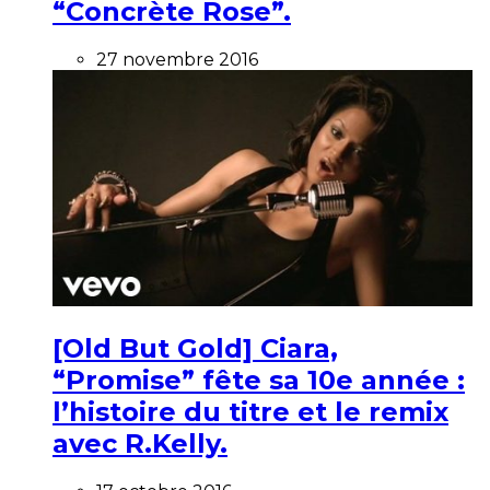
“Concrète Rose”.
27 novembre 2016
[Old But Gold] Ciara,
“Promise” fête sa 10e année :
l’histoire du titre et le remix
avec R.Kelly.