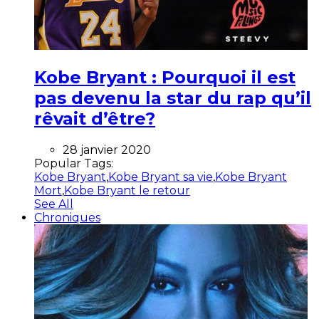
Kobe Bryant : Pourquoi il est
pas devenu la star du rap qu’il
rêvait d’être?
28 janvier 2020
Popular Tags:
Kobe Bryant
,
Kobe Bryant sa vie
,
Kobe Bryant
Mort
,
Kobe Bryant le retour
See All
Chroniques