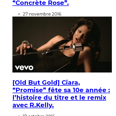
“Concrète Rose”.
27 novembre 2016
[Old But Gold] Ciara,
“Promise” fête sa 10e année :
l’histoire du titre et le remix
avec R.Kelly.