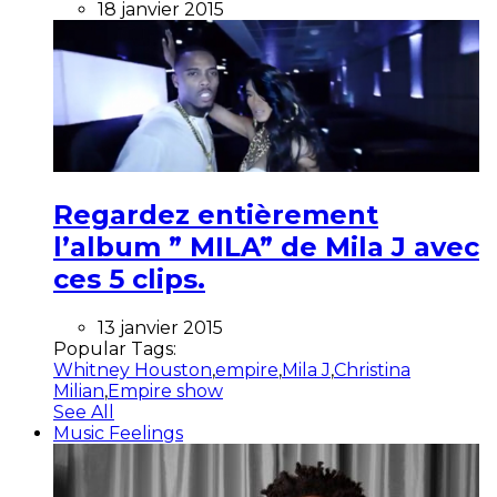
18 janvier 2015
Regardez entièrement
l’album ” MILA” de Mila J avec
ces 5 clips.
13 janvier 2015
Popular Tags:
Whitney Houston
,
empire
,
Mila J
,
Christina
Milian
,
Empire show
See All
Music Feelings