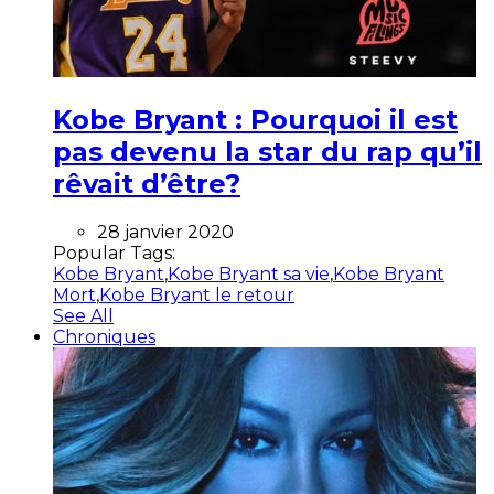
Kobe Bryant : Pourquoi il est
pas devenu la star du rap qu’il
rêvait d’être?
28 janvier 2020
Popular Tags:
Kobe Bryant
,
Kobe Bryant sa vie
,
Kobe Bryant
Mort
,
Kobe Bryant le retour
See All
Chroniques