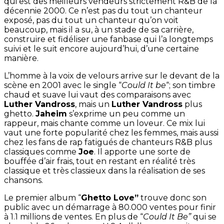
qui est des meilleurs vendeurs strictement R&B de la
décennie 2000. Ce n’est pas du tout un chanteur
exposé, pas du tout un chanteur qu’on voit
beaucoup, mais il a su, à un stade de sa carrière,
construire et fidéliser une fanbase qui l’a longtemps
suivi et le suit encore aujourd’hui, d’une certaine
manière.
L’homme à la voix de velours arrive sur le devant de la
scène en 2001 avec le single “
Could It be
“; son timbre
chaud et suave lui vaut des comparaisons avec
Luther Vandross
, mais un
Luther Vandross
plus
ghetto.
Jaheim
s’exprime un peu comme un
rappeur, mais chante comme un loveur. Ce mix lui
vaut une forte popularité chez les femmes, mais aussi
chez les fans de rap fatigués de chanteurs R&B plus
classiques comme
Joe
. Il apporte une sorte de
bouffée d’air frais, tout en restant en réalité très
classique et très classieux dans la réalisation de ses
chansons.
Le premier album “
Ghetto Love”
trouve donc son
public avec un démarrage à 80.000 ventes pour finir
à 1.1 millions de ventes. En plus de “
Could It Be”
qui se