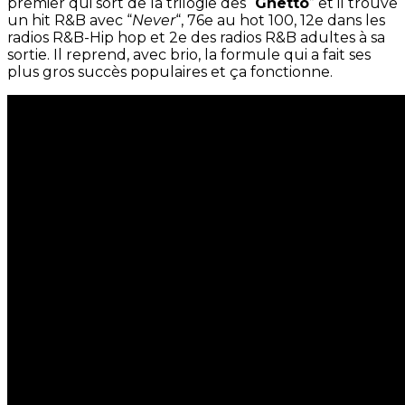
premier qui sort de la trilogie des “
Ghetto
” et il trouve
un hit R&B avec “
Never
“, 76e au hot 100, 12e dans les
radios R&B-Hip hop et 2e des radios R&B adultes à sa
sortie. Il reprend, avec brio, la formule qui a fait ses
plus gros succès populaires et ça fonctionne.