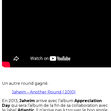
Un autre round gagné.
Jaheim – Another Round ( 2010)
En 2013,
Jaheim
arrive avec l’album
Appreciation
Day
qui sera l’album de la fin de sa collaboration avec
le label
Atlantic
. Il n’arrive pas à trouver le bon single