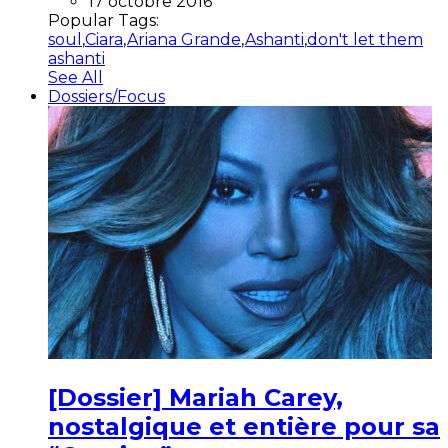
17 octobre 2016
Popular Tags:
soul
,
Ciara
,
Ariana Grande
,
Ashanti
,
don't let them
ashanti
See All
Dossiers/Focus
[Dossier] Mariah Carey,
nostalgique et entière pour sa