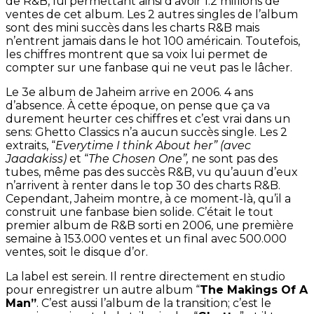
de R&B, lui permettant ainsi d’avoir 1.2 millions de
ventes de cet album. Les 2 autres singles de l’album
sont des mini succès dans les charts R&B mais
n’entrent jamais dans le hot 100 américain. Toutefois,
les chiffres montrent que sa voix lui permet de
compter sur une fanbase qui ne veut pas le lâcher.
Le 3e album de Jaheim arrive en 2006. 4 ans
d’absence. À cette époque, on pense que ça va
durement heurter ces chiffres et c’est vrai dans un
sens: Ghetto Classics n’a aucun succès single. Les 2
extraits, “
Everytime I think About her” (avec
Jaadakiss)
et “
The Chosen One”,
ne sont pas des
tubes, même pas des succès R&B, vu qu’auun d’eux
n’arrivent à renter dans le top 30 des charts R&B.
Cependant, Jaheim montre, à ce moment-là, qu’il a
construit une fanbase bien solide. C’était le tout
premier album de R&B sorti en 2006, une première
semaine à 153.000 ventes et un final avec 500.000
ventes, soit le disque d’or.
La label est serein. Il rentre directement en studio
pour enregistrer un autre album “
The Makings Of A
Man”
. C’est aussi l’album de la transition; c’est le