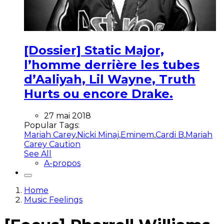
[Dossier] Static Major,
l’homme derrière les tubes
d’Aaliyah, Lil Wayne, Truth
Hurts ou encore Drake.
27 mai 2018
Popular Tags:
Mariah Carey
,
Nicki Minaj
,
Eminem
,
Cardi B
,
Mariah
Carey Caution
See All
A-propos
Home
Music Feelings