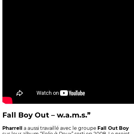
Fall Boy Out – w.a.m.s.”
Pharrell
a aussi travaillé avec le groupe
Fall Out Boy
sur leur album
“Folie à Deux
” sorti en 2008. Le projet