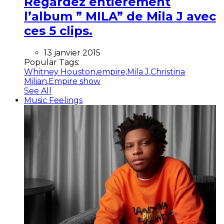
Regardez entièrement
l’album ” MILA” de Mila J avec
ces 5 clips.
13 janvier 2015
Popular Tags:
Whitney Houston
,
empire
,
Mila J
,
Christina
Milian
,
Empire show
See All
Music Feelings