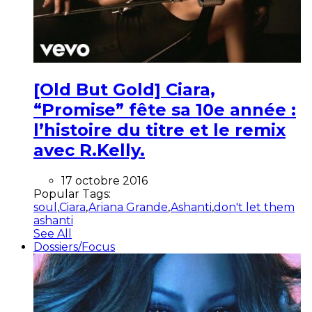
[Old But Gold] Ciara,
“Promise” fête sa 10e année :
l’histoire du titre et le remix
avec R.Kelly.
17 octobre 2016
Popular Tags:
soul
,
Ciara
,
Ariana Grande
,
Ashanti
,
don't let them
ashanti
See All
Dossiers/Focus