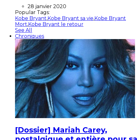
28 janvier 2020
Popular Tags:
Kobe Bryant
,
Kobe Bryant sa vie
,
Kobe Bryant
Mort
,
Kobe Bryant le retour
See All
Chroniques
[Dossier] Mariah Carey,
nostalgique et entière pour sa