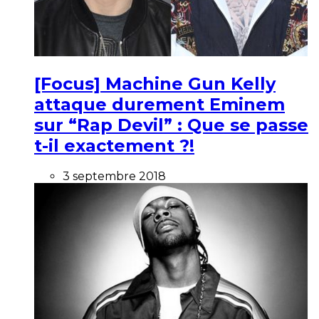
[Focus] Machine Gun Kelly
attaque durement Eminem
sur “Rap Devil” : Que se passe
t-il exactement ?!
3 septembre 2018