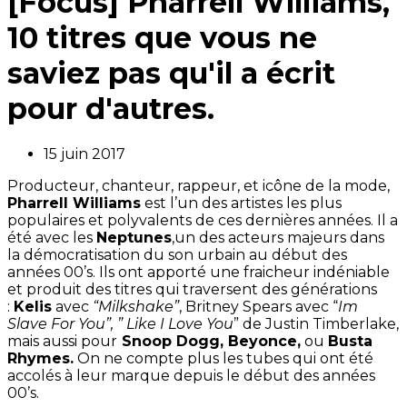
[Focus] Pharrell Williams,
10 titres que vous ne
saviez pas qu'il a écrit
pour d'autres.
15 juin 2017
Producteur, chanteur, rappeur, et icône de la mode,
Pharrell Williams
est l’un des artistes les plus
populaires et polyvalents de ces dernières années. Il a
été avec les
Neptunes
,un des acteurs majeurs dans
la démocratisation du son urbain au début des
années 00’s. Ils ont apporté une fraicheur indéniable
et produit des titres qui traversent des générations
:
Kelis
avec
“Milkshake”
, Britney Spears avec “
Im
Slave For You”, ” Like I Love You
” de Justin Timberlake,
mais aussi pour
Snoop Dogg, Beyonce,
ou
Busta
Rhymes.
On ne compte plus les tubes qui ont été
accolés à leur marque depuis le début des années
00’s.