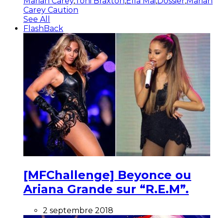
Mariah Carey
,
Toni Braxton
,
Ella Mai
,
Dossier
,
Mariah
Carey Caution
See All
FlashBack
[MFChallenge] Beyonce ou
Ariana Grande sur “R.E.M”.
2 septembre 2018