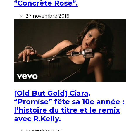
“Concrète Rose”.
27 novembre 2016
[Old But Gold] Ciara,
“Promise” fête sa 10e année :
l’histoire du titre et le remix
avec R.Kelly.