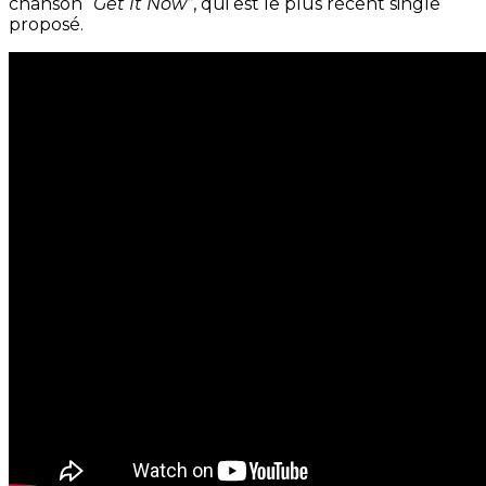
chanson
“Get It Now”
, qui est le plus récent single
proposé.