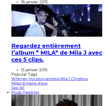
18 janvier 2015
Regardez entièrement
l’album ” MILA” de Mila J avec
ces 5 clips.
13 janvier 2015
Popular Tags:
Whitney Houston
,
empire
,
Mila J
,
Christina
Milian
,
Empire show
See All
Music Feelings