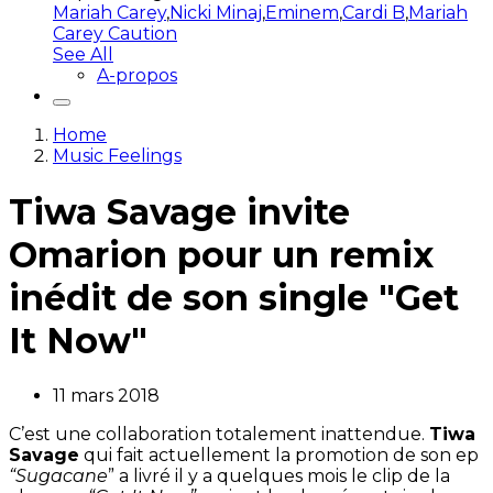
Mariah Carey
,
Nicki Minaj
,
Eminem
,
Cardi B
,
Mariah
Carey Caution
See All
A-propos
Home
Music Feelings
Tiwa Savage invite
Omarion pour un remix
inédit de son single "Get
It Now"
11 mars 2018
C’est une collaboration totalement inattendue.
Tiwa
Savage
qui fait actuellement la promotion de son ep
“Sugacane
” a livré il y a quelques mois le clip de la