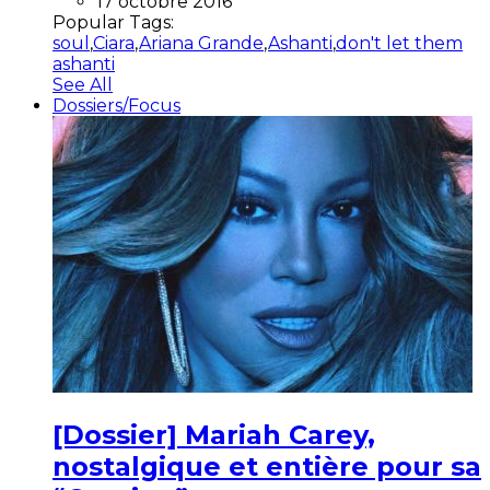
17 octobre 2016
Popular Tags:
soul
,
Ciara
,
Ariana Grande
,
Ashanti
,
don't let them
ashanti
See All
Dossiers/Focus
[Dossier] Mariah Carey,
nostalgique et entière pour sa