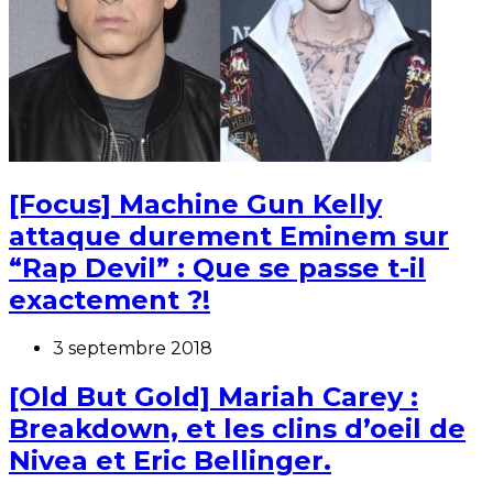
[Focus] Machine Gun Kelly
attaque durement Eminem sur
“Rap Devil” : Que se passe t-il
exactement ?!
3 septembre 2018
[Old But Gold] Mariah Carey :
Breakdown, et les clins d’oeil de
Nivea et Eric Bellinger.