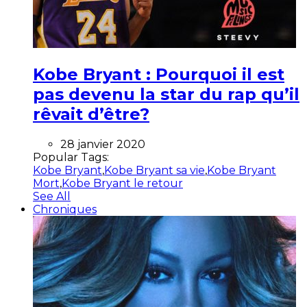
Kobe Bryant : Pourquoi il est
pas devenu la star du rap qu’il
rêvait d’être?
28 janvier 2020
Popular Tags:
Kobe Bryant
,
Kobe Bryant sa vie
,
Kobe Bryant
Mort
,
Kobe Bryant le retour
See All
Chroniques