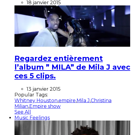
18 janvier 2015
Regardez entièrement
l’album ” MILA” de Mila J avec
ces 5 clips.
13 janvier 2015
Popular Tags:
Whitney Houston
,
empire
,
Mila J
,
Christina
Milian
,
Empire show
See All
Music Feelings