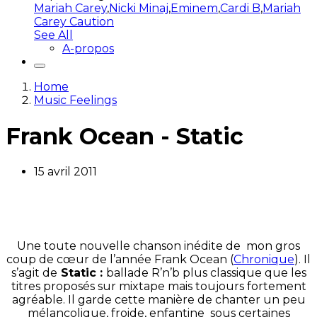
Mariah Carey
,
Nicki Minaj
,
Eminem
,
Cardi B
,
Mariah
Carey Caution
See All
A-propos
Home
Music Feelings
Frank Ocean - Static
15 avril 2011
Une toute nouvelle chanson inédite de mon gros
coup de cœur de l’année Frank Ocean (
Chronique
). Il
s’agit de
Static :
ballade R’n’b plus classique que les
titres proposés sur mixtape mais toujours fortement
agréable. Il garde cette manière de chanter un peu
mélancolique, froide, enfantine sous certaines