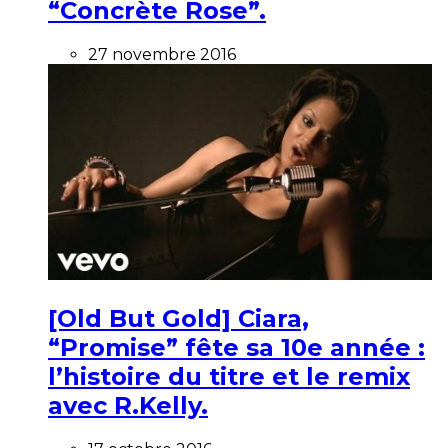
“Concrète Rose”.
27 novembre 2016
[Old But Gold] Ciara,
“Promise” fête sa 10e année :
l’histoire du titre et le remix
avec R.Kelly.