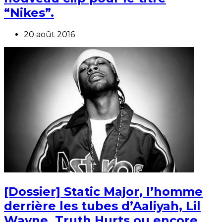
“Nikes”.
20 août 2016
[Dossier] Static Major, l’homme
derrière les tubes d’Aaliyah, Lil
Wayne, Truth Hurts ou encore