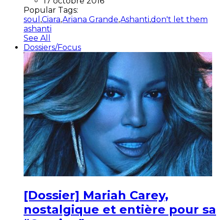
17 octobre 2016
Popular Tags:
soul
,
Ciara
,
Ariana Grande
,
Ashanti
,
don't let them
ashanti
See All
Dossiers/Focus
[Dossier] Mariah Carey,
nostalgique et entière pour sa