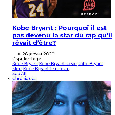
Kobe Bryant : Pourquoi il est
pas devenu la star du rap qu’il
rêvait d’être?
28 janvier 2020
Popular Tags:
Kobe Bryant
,
Kobe Bryant sa vie
,
Kobe Bryant
Mort
,
Kobe Bryant le retour
See All
Chroniques