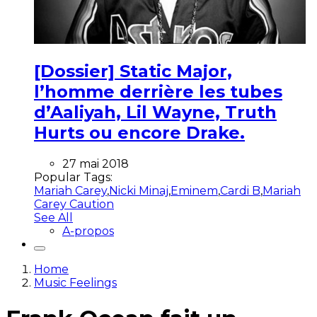
[Dossier] Static Major,
l’homme derrière les tubes
d’Aaliyah, Lil Wayne, Truth
Hurts ou encore Drake.
27 mai 2018
Popular Tags:
Mariah Carey
,
Nicki Minaj
,
Eminem
,
Cardi B
,
Mariah
Carey Caution
See All
A-propos
Home
Music Feelings