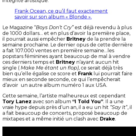
intégrité artistique.
Frank Ocean, ce qu’il faut exactement
savoir sur son album « Blonde ».
Le Magazine “
Boys Don’t Cry”
est déjà revendu à plus
de 1000 dollars… et en plus d’avoir la première place,
il pourrait aussi empêcher
Britney
de la prendre la
semaine prochaine. Le dernier opus de cette dernière
a fait 107.000 ventes en première semaine…les
popstars féminines ayant beaucoup de mal à vendre
ces derniers temps et
Britney
n’ayant aucun hit
single (
Make Me étant un flop)
, ce serait déjà très
bien qu’elle égalise ce score et
Frank
lui pourrait faire
mieux en seconde seconde, ce qui l’empêcherait
d’avoir un autre album numéro 1 aux USA.
Cette semaine, l’artiste malheureux est cependant
Tory Lanez
avec son album
“I Told You”
. Il a une
vraie hype depuis près d’un an, il a eu un hit
“Say It
“, il
a fait beaucoup de concerts, proposé beaucoup de
mixtapes et a même initié un clash avec
Drake
.