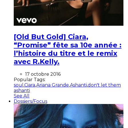
[Old But Gold] Ciara,
“Promise” fête sa 10e année :
l’histoire du titre et le remix
avec R.Kelly.
17 octobre 2016
Popular Tags:
soul
,
Ciara
,
Ariana Grande
,
Ashanti
,
don't let them
ashanti
See All
Dossiers/Focus