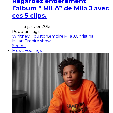
Regardez entièrement
l’album ” MILA” de Mila J avec
ces 5 clips.
13 janvier 2015
Popular Tags:
Whitney Houston
,
empire
,
Mila J
,
Christina
Milian
,
Empire show
See All
Music Feelings