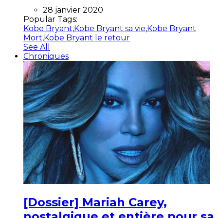
28 janvier 2020
Popular Tags:
Kobe Bryant
,
Kobe Bryant sa vie
,
Kobe Bryant
Mort
,
Kobe Bryant le retour
See All
Chroniques
[Dossier] Mariah Carey,
nostalgique et entière pour sa