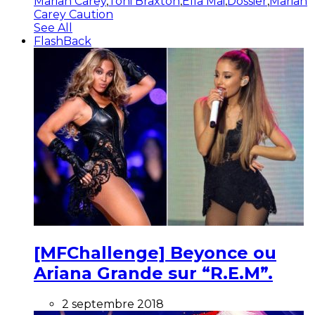
Mariah Carey
,
Toni Braxton
,
Ella Mai
,
Dossier
,
Mariah
Carey Caution
See All
FlashBack
[MFChallenge] Beyonce ou
Ariana Grande sur “R.E.M”.
2 septembre 2018