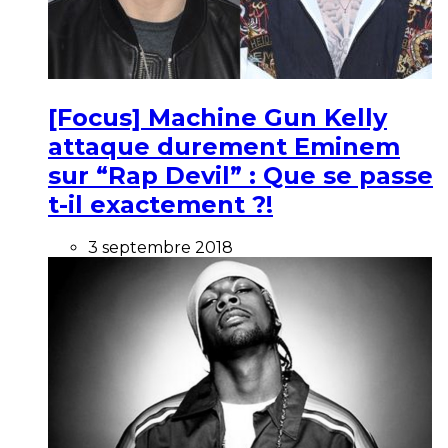
[Focus] Machine Gun Kelly
attaque durement Eminem
sur “Rap Devil” : Que se passe
t-il exactement ?!
3 septembre 2018