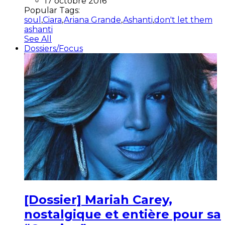
17 octobre 2016
Popular Tags:
soul
,
Ciara
,
Ariana Grande
,
Ashanti
,
don't let them
ashanti
See All
Dossiers/Focus
[Dossier] Mariah Carey,
nostalgique et entière pour sa