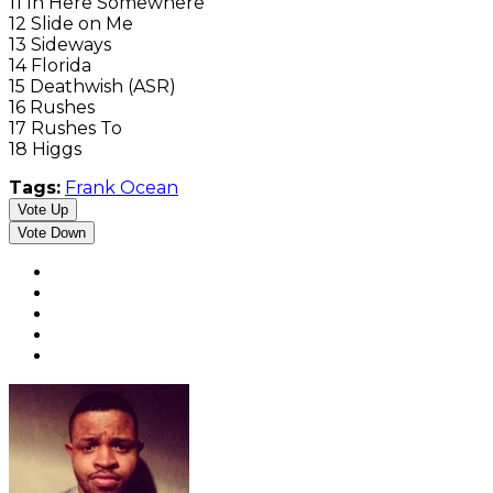
11 In Here Somewhere
12 Slide on Me
13 Sideways
14 Florida
15 Deathwish (ASR)
16 Rushes
17 Rushes To
18 Higgs
Tags:
Frank Ocean
Vote Up
Vote Down