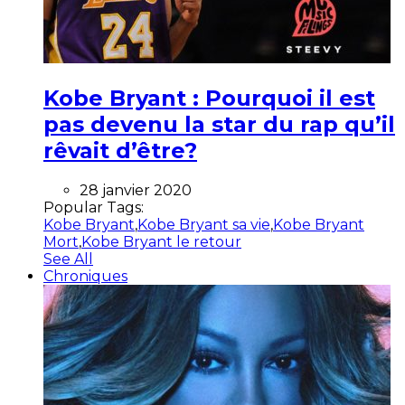
Kobe Bryant : Pourquoi il est
pas devenu la star du rap qu’il
rêvait d’être?
28 janvier 2020
Popular Tags:
Kobe Bryant
,
Kobe Bryant sa vie
,
Kobe Bryant
Mort
,
Kobe Bryant le retour
See All
Chroniques