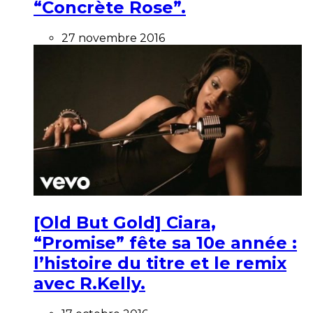
“Concrète Rose”.
27 novembre 2016
[Old But Gold] Ciara,
“Promise” fête sa 10e année :
l’histoire du titre et le remix
avec R.Kelly.