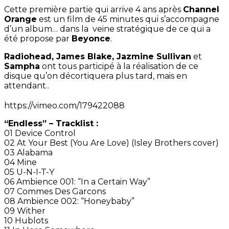
Cette première partie qui arrive 4 ans après
Channel
Orange
est un film de 45 minutes qui s’accompagne
d’un album… dans la veine stratégique de ce qui a
été propose par
Beyonce
.
Radiohead, James Blake, Jazmine Sullivan
et
Sampha
ont tous participé à la réalisation de ce
disque qu’on décortiquera plus tard, mais en
attendant..
https://vimeo.com/179422088
“Endless” – Tracklist :
01 Device Control
02 At Your Best (You Are Love) (Isley Brothers cover)
03 Alabama
04 Mine
05 U-N-I-T-Y
06 Ambience 001: “In a Certain Way”
07 Commes Des Garcons
08 Ambience 002: “Honeybaby”
09 Wither
10 Hublots