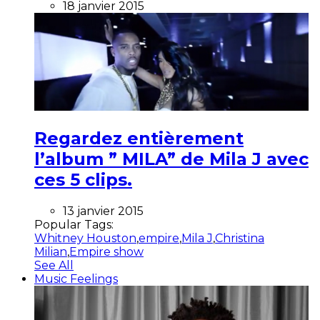
18 janvier 2015
Regardez entièrement
l’album ” MILA” de Mila J avec
ces 5 clips.
13 janvier 2015
Popular Tags:
Whitney Houston
,
empire
,
Mila J
,
Christina
Milian
,
Empire show
See All
Music Feelings