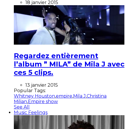
18 janvier 2015
Regardez entièrement
l’album ” MILA” de Mila J avec
ces 5 clips.
13 janvier 2015
Popular Tags:
Whitney Houston
,
empire
,
Mila J
,
Christina
Milian
,
Empire show
See All
Music Feelings