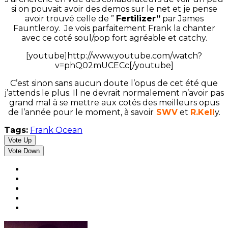
si on pouvait avoir des demos sur le net et je pense
avoir trouvé celle de ”
Fertilizer”
par James
Fauntleroy. Je vois parfaitement Frank la chanter
avec ce coté soul/pop fort agréable et catchy.
[youtube]http://www.youtube.com/watch?
v=phQ02mUCECc[/youtube]
C’est sinon sans aucun doute l’opus de cet été que
j’attends le plus. Il ne devrait normalement n’avoir pas
grand mal à se mettre aux cotés des meilleurs opus
de l’année pour le moment, à savoir
SWV
et
R.Kell
y.
Tags:
Frank Ocean
Vote Up
Vote Down