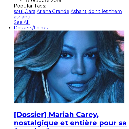
17 octobre 2016
Popular Tags:
soul
,
Ciara
,
Ariana Grande
,
Ashanti
,
don't let them
ashanti
See All
Dossiers/Focus
[Dossier] Mariah Carey,
nostalgique et entière pour sa