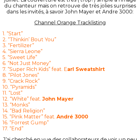
du chanteur mais on retrouve de très jolies surprises
dans les invités, à savoir John Mayer et Andre 3000:
Channel Orange Tracklisting
1. “Start”
2. “Thinkin’ Bout You”
3. “Fertilizer”
4. “Sierra Leone”
5. “Sweet Life”
6. “Not Just Money”
7. “Super Rich Kids” feat. E
arl Sweatshirt
8. “Pilot Jones”
9. “Crack Rock”
10. “Pyramids”
11. “Lost”
12. “White” feat.
John Mayer
13. “Monks”
14. “Bad Religion”
15. “Pink Matter” feat.
André 3000
16. “Forrest Gump”
17. “End”
J’ai cherché en vue des collaborateurs de voir un peu