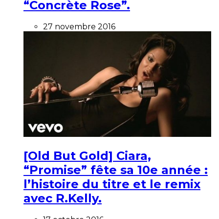
“Concrète Rose”.
27 novembre 2016
[Old But Gold] Ciara,
“Promise” fête sa 10e année :
l’histoire du titre et le remix
avec R.Kelly.