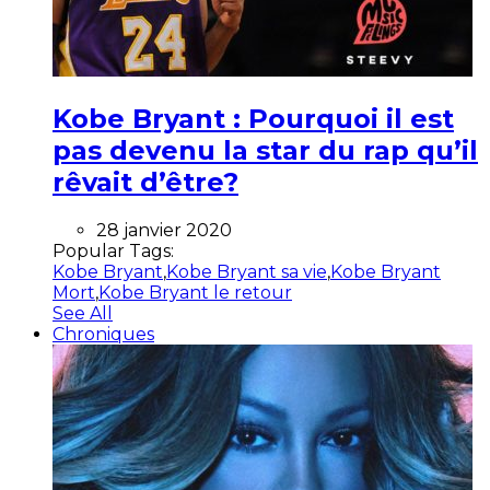
Kobe Bryant : Pourquoi il est
pas devenu la star du rap qu’il
rêvait d’être?
28 janvier 2020
Popular Tags:
Kobe Bryant
,
Kobe Bryant sa vie
,
Kobe Bryant
Mort
,
Kobe Bryant le retour
See All
Chroniques