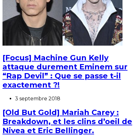
[Focus] Machine Gun Kelly
attaque durement Eminem sur
“Rap Devil” : Que se passe t-il
exactement ?!
3 septembre 2018
[Old But Gold] Mariah Carey :
Breakdown, et les clins d’oeil de
Nivea et Eric Bellinger.