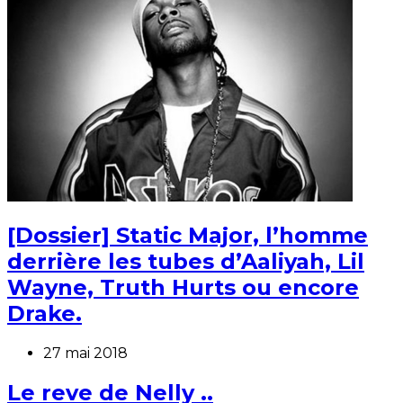
[Dossier] Static Major, l’homme
derrière les tubes d’Aaliyah, Lil
Wayne, Truth Hurts ou encore
Drake.
27 mai 2018
Le reve de Nelly ..