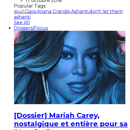
17 octobre 2016
Popular Tags:
soul
,
Ciara
,
Ariana Grande
,
Ashanti
,
don't let them
ashanti
See All
Dossiers/Focus
[Dossier] Mariah Carey,
nostalgique et entière pour sa