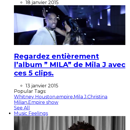
18 janvier 2015
Regardez entièrement
l’album ” MILA” de Mila J avec
ces 5 clips.
13 janvier 2015
Popular Tags:
Whitney Houston
,
empire
,
Mila J
,
Christina
Milian
,
Empire show
See All
Music Feelings