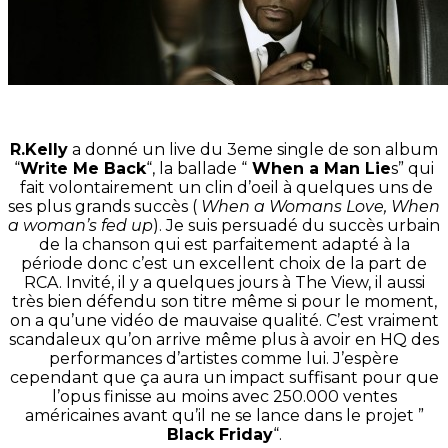
R.Kelly
a donné un live du 3eme single de son album
“
Write Me Back
“, la ballade “
When a Man Lie
s” qui
fait volontairement un clin d’oeil à quelques uns de
ses plus grands succès (
When a Womans Love, When
a woman’s fed up
). Je suis persuadé du succès urbain
de la chanson qui est parfaitement adapté à la
période donc c’est un excellent choix de la part de
RCA. Invité, il y a quelques jours à The View, il aussi
très bien défendu son titre même si pour le moment,
on a qu’une vidéo de mauvaise qualité. C’est vraiment
scandaleux qu’on arrive même plus à avoir en HQ des
performances d’artistes comme lui. J’espère
cependant que ça aura un impact suffisant pour que
l’opus finisse au moins avec 250.000 ventes
américaines avant qu’il ne se lance dans le projet ”
Black Friday
“.