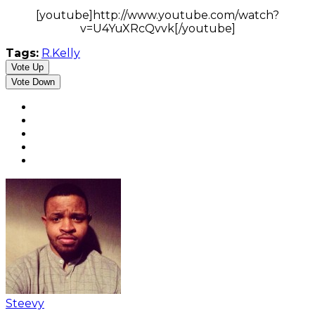
[youtube]http://www.youtube.com/watch?
v=U4YuXRcQvvk[/youtube]
Tags:
R.Kelly
Vote Up
Vote Down
Steevy