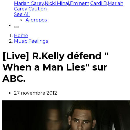
Mariah Carey
,
Nicki Minaj
,
Eminem
,
Cardi B
,
Mariah
Carey Caution
See All
A-propos
Home
Music Feelings
[Live] R.Kelly défend "
When a Man Lies" sur
ABC.
27 novembre 2012