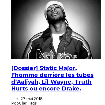
[Dossier] Static Major,
l’homme derrière les tubes
d’Aaliyah, Lil Wayne, Truth
Hurts ou encore Drake.
27 mai 2018
Popular Tags: