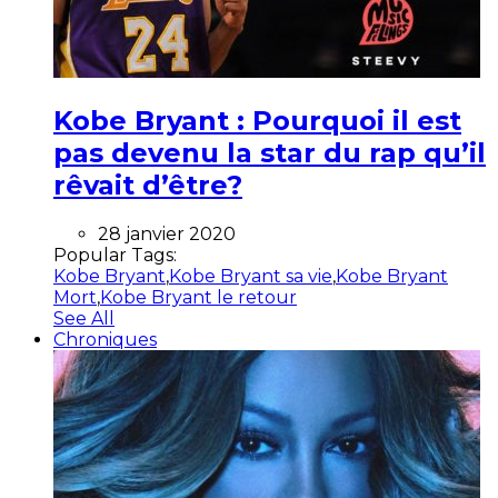
Kobe Bryant : Pourquoi il est
pas devenu la star du rap qu’il
rêvait d’être?
28 janvier 2020
Popular Tags:
Kobe Bryant
,
Kobe Bryant sa vie
,
Kobe Bryant
Mort
,
Kobe Bryant le retour
See All
Chroniques