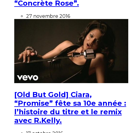
“Concrète Rose”.
27 novembre 2016
[Old But Gold] Ciara,
“Promise” fête sa 10e année :
l’histoire du titre et le remix
avec R.Kelly.