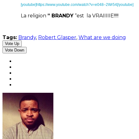
[youtube]https://www.youtube.com/watch?v=e048–2Wr54[/youtube]
La religion
” BRANDY
“est la VRAIIIIIE!!!!!
Tags:
Brandy
,
Robert Glasper
,
What are we doing
Vote Up
Vote Down