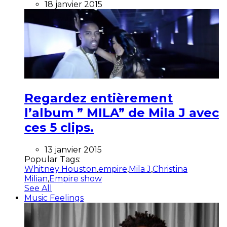
18 janvier 2015
Regardez entièrement
l’album ” MILA” de Mila J avec
ces 5 clips.
13 janvier 2015
Popular Tags:
Whitney Houston
,
empire
,
Mila J
,
Christina
Milian
,
Empire show
See All
Music Feelings