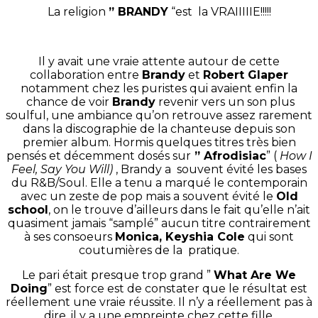
La religion
” BRANDY
“est la VRAIIIIIE!!!!!
Il y avait une vraie attente autour de cette
collaboration entre
Brandy
et
Robert Glaper
notamment chez les puristes qui avaient enfin la
chance de voir
Brandy
revenir vers un son plus
soulful, une ambiance qu’on retrouve assez rarement
dans la discographie de la chanteuse depuis son
premier album. Hormis quelques titres très bien
pensés et décemment dosés sur
” Afrodisiac
” (
How I
Feel, Say You Will)
, Brandy a souvent évité les bases
du R&B/Soul. Elle a tenu a marqué le contemporain
avec un zeste de pop mais a souvent évité le
Old
school
, on le trouve d’ailleurs dans le fait qu’elle n’ait
quasiment jamais “samplé” aucun titre contrairement
à ses consoeurs
Monica, Keyshia Cole
qui sont
coutumières de la pratique.
Le pari était presque trop grand ”
What Are We
Doing
” est force est de constater que le résultat est
réellement une vraie réussite. Il n’y a réellement pas à
dire, il y a une empreinte chez cette fille.