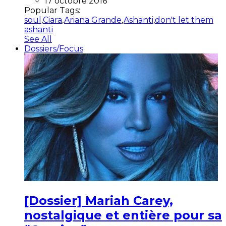
17 octobre 2016
Popular Tags:
soul
,
Ciara
,
Ariana Grande
,
Ashanti
,
don't let them
ashanti
See All
Dossiers/Focus
[Dossier] Mariah Carey,
nostalgique et entière pour sa