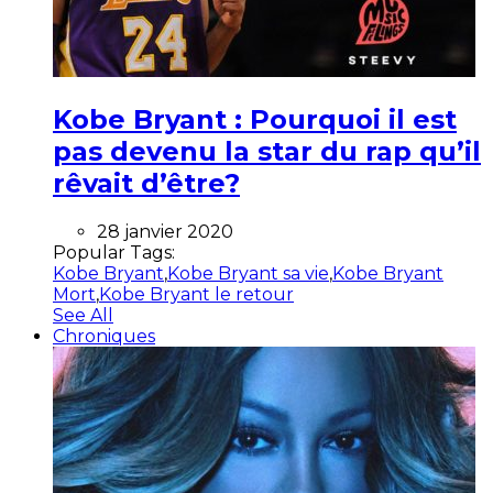
Kobe Bryant : Pourquoi il est
pas devenu la star du rap qu’il
rêvait d’être?
28 janvier 2020
Popular Tags:
Kobe Bryant
,
Kobe Bryant sa vie
,
Kobe Bryant
Mort
,
Kobe Bryant le retour
See All
Chroniques