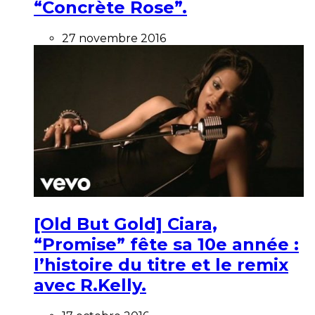
“Concrète Rose”.
27 novembre 2016
[Old But Gold] Ciara,
“Promise” fête sa 10e année :
l’histoire du titre et le remix
avec R.Kelly.