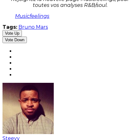
toutes vos analyses R&B/soul.
Musicfeelings
Tags:
Bruno Mars
Vote Up
Vote Down
Steevy