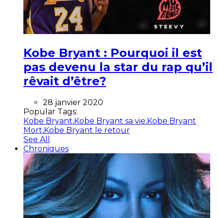
Kobe Bryant : Pourquoi il est
pas devenu la star du rap qu’il
rêvait d’être?
28 janvier 2020
Popular Tags:
Kobe Bryant
,
Kobe Bryant sa vie
,
Kobe Bryant
Mort
,
Kobe Bryant le retour
See All
Chroniques