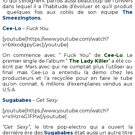
10 qui s’éloignent parfois aussi beaucoup de l’univers
dans lequel il a l’habitude d’évoluer et qu’il produit
quelques fois aux cotés de son équipe
The
Smeezingtons.
Cee-Lo
–
Fuck You
.
[youtube]https://www.youtube.com/watch?
v=bKxodgpyGec[/youtube]
On commence avec ” Fuck You” de
Cee-Lo
. Le
premier single de l’album ”
The Lady Killer
” a été co-
écrit par Mars avec qui ne comptait plus l’utiliser au
final mais Cee-Lo a entendu la demo chez les
producteurs et l’a recyclée pour en faire le tube
qu’on connait. 6 millions d’exemplaires vendus aux
U.S.A.
Sugababes
–
Get Sexy
.
[youtube]https://www.youtube.com/watch?
v=xIHzr4G1FPw[/youtube]
“Get Sexy”
, le titre pop-electro qui a ouvert la
dernière ère des
Sugababes
était aussi un autre titre