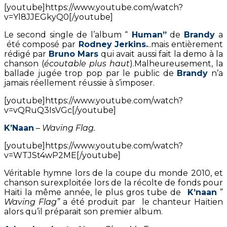
[youtube]https://www.youtube.com/watch?
v=Yl8JJEGkyQ0[/youtube]
Le second single de l’album “
Human”
de
Brandy
a
été composé par
Rodney Jerkins.
..mais entièrement
rédigé par
Bruno Mars
qui avait aussi fait la demo à la
chanson (
écoutable plus haut
).Malheureusement, la
ballade jugée trop pop par le public de
Brandy
n’a
jamais réellement réussie à s’imposer.
[youtube]https://www.youtube.com/watch?
v=vQRuQ3IsVGc[/youtube]
K’Naan
–
Waving Flag.
[youtube]https://www.youtube.com/watch?
v=WTJSt4wP2ME[/youtube]
Véritable hymne lors de la coupe du monde 2010, et
chanson surexploitée lors de la récolte de fonds pour
Haiti la même année, le plus gros tube de
K’naan
”
Waving Flag”
a été produit par le chanteur Haïtien
alors qu’il préparait son premier album.