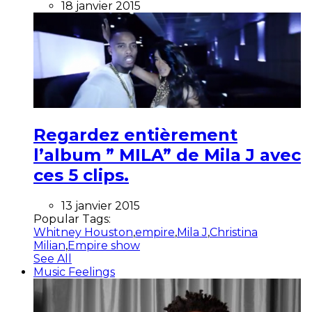
18 janvier 2015
Regardez entièrement
l’album ” MILA” de Mila J avec
ces 5 clips.
13 janvier 2015
Popular Tags:
Whitney Houston
,
empire
,
Mila J
,
Christina
Milian
,
Empire show
See All
Music Feelings