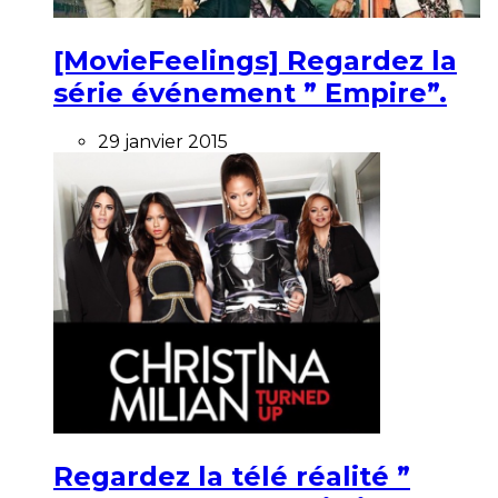
[MovieFeelings] Regardez la
série événement ” Empire”.
29 janvier 2015
Regardez la télé réalité ”