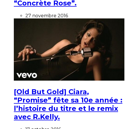
“Concrète Rose”.
27 novembre 2016
[Old But Gold] Ciara,
“Promise” fête sa 10e année :
l’histoire du titre et le remix
avec R.Kelly.