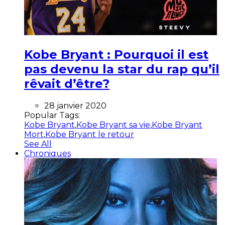
Kobe Bryant : Pourquoi il est
pas devenu la star du rap qu’il
rêvait d’être?
28 janvier 2020
Popular Tags:
Kobe Bryant
,
Kobe Bryant sa vie
,
Kobe Bryant
Mort
,
Kobe Bryant le retour
See All
Chroniques