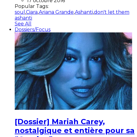
17 octobre 2016
Popular Tags:
soul
,
Ciara
,
Ariana Grande
,
Ashanti
,
don't let them
ashanti
See All
Dossiers/Focus
[Dossier] Mariah Carey,
nostalgique et entière pour sa