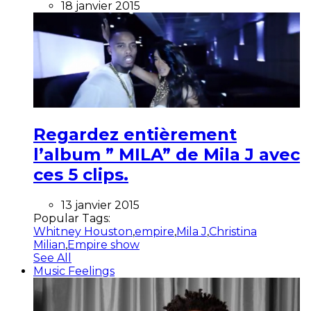
18 janvier 2015
Regardez entièrement
l’album ” MILA” de Mila J avec
ces 5 clips.
13 janvier 2015
Popular Tags:
Whitney Houston
,
empire
,
Mila J
,
Christina
Milian
,
Empire show
See All
Music Feelings