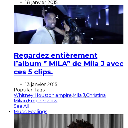
18 janvier 2015
Regardez entièrement
l’album ” MILA” de Mila J avec
ces 5 clips.
13 janvier 2015
Popular Tags:
Whitney Houston
,
empire
,
Mila J
,
Christina
Milian
,
Empire show
See All
Music Feelings