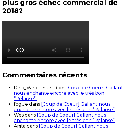
plus gros échec commercial de
2018?
Commentaires récents
Dina_Winchester
dans
[Coup de Coeur] Gallant
nous enchante encore avec le très bon
“Relapse”.
fogue
dans
[Coup de Coeur] Gallant nous
enchante encore avec le très bon “Relapse”.
Wes
dans
[Coup de Coeur] Gallant nous
enchante encore avec le très bon “Relapse”.
Anita
dans
[Coup de Coeur] Gallant nous