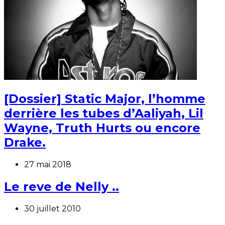
[Dossier] Static Major, l’homme
derrière les tubes d’Aaliyah, Lil
Wayne, Truth Hurts ou encore
Drake.
27 mai 2018
Le reve de Nelly ..
30 juillet 2010