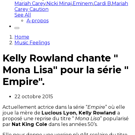
Mariah Carey
,
Nicki Minaj
,
Eminem
,
Cardi B
,
Mariah
Carey Caution
See All
A-propos
Home
Music Feelings
Kelly Rowland chante "
Mona Lisa" pour la série "
Empire".
22 octobre 2015
Actuellement actrice dans la série “
Empire
” où elle
joue la mère de
Lucious
Lyon, Kelly
Rowland
a
proposé une reprise du titre “
Mona
Lisa
” popularisé
par
Nat King
Cole
dans les années
50’s
.
Elle nous donne une version plutôt scolaire du titre.