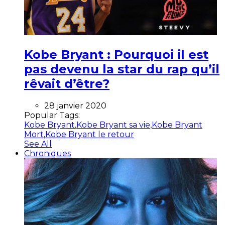
Kobe Bryant : Pourquoi il est
pas devenu la star du rap qu’il
rêvait d’être?
28 janvier 2020
Popular Tags:
Kobe Bryant
,
Kobe Bryant sa vie
,
Kobe Bryant
Mort
,
Kobe Bryant le retour
See All
Chroniques