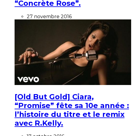
“Concrète Rose”.
27 novembre 2016
[Old But Gold] Ciara,
“Promise” fête sa 10e année :
l’histoire du titre et le remix
avec R.Kelly.