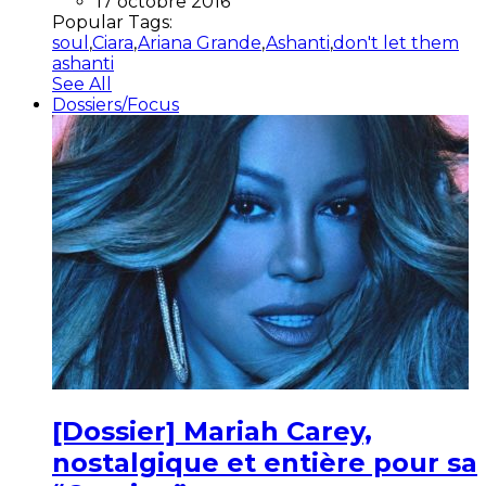
17 octobre 2016
Popular Tags:
soul
,
Ciara
,
Ariana Grande
,
Ashanti
,
don't let them
ashanti
See All
Dossiers/Focus
[Dossier] Mariah Carey,
nostalgique et entière pour sa