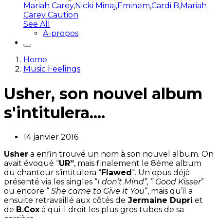
Mariah Carey
,
Nicki Minaj
,
Eminem
,
Cardi B
,
Mariah
Carey Caution
See All
A-propos
Home
Music Feelings
Usher, son nouvel album
s'intitulera....
14 janvier 2016
Usher
a enfin trouvé un nom à son nouvel album. On
avait évoqué “
UR”
, mais finalement le 8ème album
du chanteur s’intitulera “
Flawed
“. Un opus déjà
présenté via les singles “
I don’t Mind”, ” Good Kisser
”
ou encore “
She came to Give It You
“, mais qu’il a
ensuite retravaillé aux côtés de
Jermaine Dupri
et
de
B.Cox
à qui il droit les plus gros tubes de sa