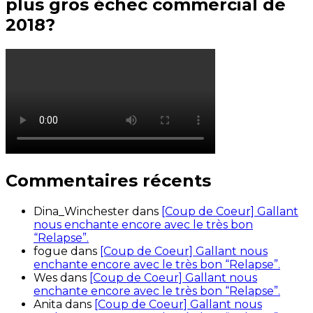
plus gros échec commercial de
2018?
Commentaires récents
Dina_Winchester
dans
[Coup de Coeur] Gallant
nous enchante encore avec le très bon
“Relapse”.
fogue
dans
[Coup de Coeur] Gallant nous
enchante encore avec le très bon “Relapse”.
Wes
dans
[Coup de Coeur] Gallant nous
enchante encore avec le très bon “Relapse”.
Anita
dans
[Coup de Coeur] Gallant nous