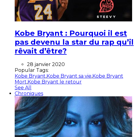
Kobe Bryant : Pourquoi il est
pas devenu la star du rap qu’il
rêvait d’être?
28 janvier 2020
Popular Tags:
Kobe Bryant
,
Kobe Bryant sa vie
,
Kobe Bryant
Mort
,
Kobe Bryant le retour
See All
Chroniques