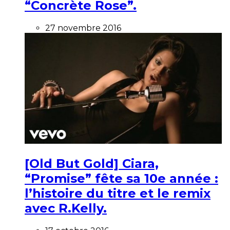
“Concrète Rose”.
27 novembre 2016
[Old But Gold] Ciara,
“Promise” fête sa 10e année :
l’histoire du titre et le remix
avec R.Kelly.