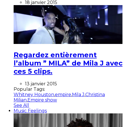
18 janvier 2015
Regardez entièrement
l’album ” MILA” de Mila J avec
ces 5 clips.
13 janvier 2015
Popular Tags:
Whitney Houston
,
empire
,
Mila J
,
Christina
Milian
,
Empire show
See All
Music Feelings