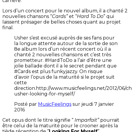
carrière.
Lors d’un concert pour le nouvel album, il a chanté 2
nouvelles chansons “
Cards”
et “
Hard To Do
” qui
laissent présager de belles choses quant au projet
final.
Usher s’est excusé auprès de ses fans pour
la longue attente autour de la sortie de son
8e album lors d’un récent concert où il a
chanté 2 nouvelles chansons et c’est très
prometteur. #HardToDo a l’air d’être une
jolie ballade dont il a le secret pendant que
#Cards est plus funkyjazzy. On risque
d’avoir l’opus de la maturité si le projet suit
cette
direction.http://www.musicfeelings.net/2012/06/c
usher-looking-for-myself/
Posté par
MusicFeelings
sur jeudi 7 janvier
2016
Cet opus dont le titre signifie “
Imparfait”
pourrait
être celui de la maturité pour le crooner après la
tiède réception de “
Looking For Myself
“.