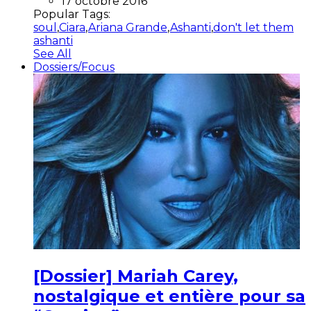
17 octobre 2016
Popular Tags:
soul
,
Ciara
,
Ariana Grande
,
Ashanti
,
don't let them
ashanti
See All
Dossiers/Focus
[Dossier] Mariah Carey,
nostalgique et entière pour sa