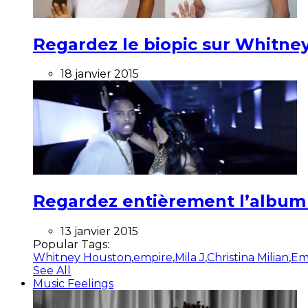
Regardez le biopic sur Whitney
18 janvier 2015
Regardez entièrement l’album ”
13 janvier 2015
Popular Tags:
Whitney Houston
,
empire
,
Mila J
,
Christina Milian
,
Em
See All
Music Feelings