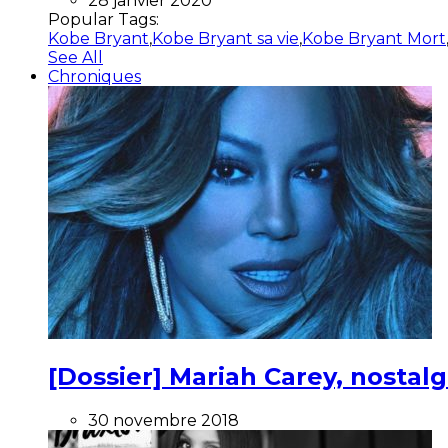
28 janvier 2020
Popular Tags:
Kobe Bryant
,
Kobe Bryant sa vie
,
Kobe Bryant Mort
See All
Chroniques
[Dossier] Mariah Carey, nostalg
30 novembre 2018