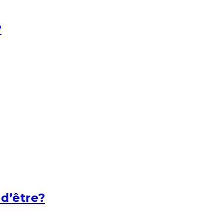
?
 d’être?