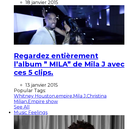
18 janvier 2015
Regardez entièrement
l’album ” MILA” de Mila J avec
ces 5 clips.
13 janvier 2015
Popular Tags:
Whitney Houston
,
empire
,
Mila J
,
Christina
Milian
,
Empire show
See All
Music Feelings