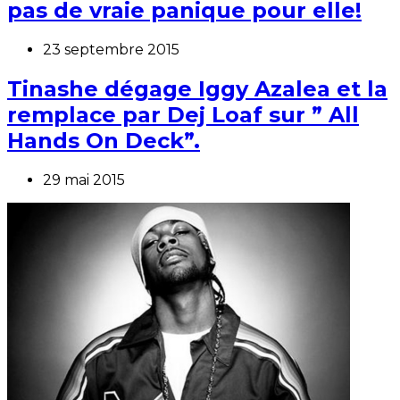
pas de vraie panique pour elle!
23 septembre 2015
Tinashe dégage Iggy Azalea et la
remplace par Dej Loaf sur ” All
Hands On Deck”.
29 mai 2015