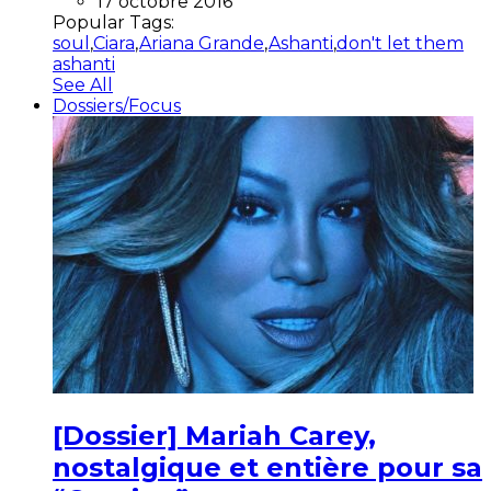
17 octobre 2016
Popular Tags:
soul
,
Ciara
,
Ariana Grande
,
Ashanti
,
don't let them
ashanti
See All
Dossiers/Focus
[Dossier] Mariah Carey,
nostalgique et entière pour sa