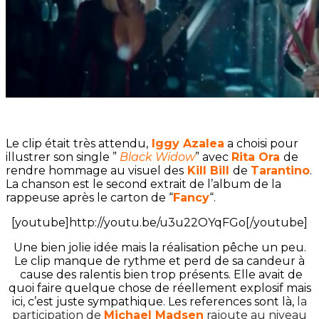
Le clip était très attendu,
Iggy Azalea
a choisi pour
illustrer son single ”
Black Widow
” avec
Rita Ora
de
rendre hommage au visuel des
Kill Bill
de
Tarantino
.
La chanson est le second extrait de l’album de la
rappeuse après le carton de “
Fancy
“.
[youtube]http://youtu.be/u3u22OYqFGo[/youtube]
Une bien jolie idée mais la réalisation pêche un peu.
Le clip manque de rythme et perd de sa candeur à
cause des ralentis bien trop présents. Elle avait de
quoi faire quelque chose de réellement explosif mais
ici, c’est juste sympathique. Les references sont là,
la
participation de
Michael Madsen
rajoute au niveau