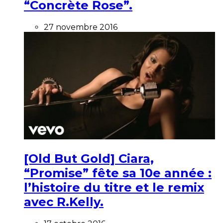
“Concrète Rose”.
27 novembre 2016
[Old But Gold] Ciara,
“Promise” fête sa 10e année :
l’histoire du titre et le remix
avec R.Kelly.