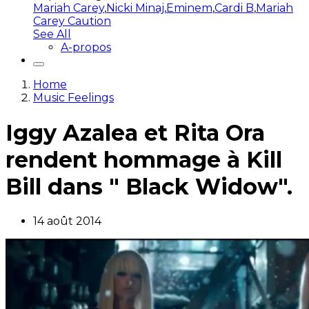
Mariah Carey
,
Nicki Minaj
,
Eminem
,
Cardi B
,
Mariah
Carey Caution
See All
A-propos
Home
Music Feelings
Iggy Azalea et Rita Ora
rendent hommage à Kill
Bill dans " Black Widow".
14 août 2014