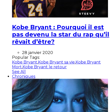
Kobe Bryant : Pourquoi il est
pas devenu la star du rap qu’il
rêvait d’être?
28 janvier 2020
Popular Tags:
Kobe Bryant
,
Kobe Bryant sa vie
,
Kobe Bryant
Mort
,
Kobe Bryant le retour
See All
Chroniques